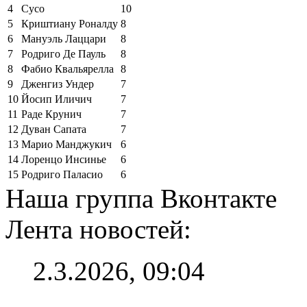
4
Сусо
10
5
Криштиану Роналду
8
6
Мануэль Лаццари
8
7
Родриго Де Пауль
8
8
Фабио Квальярелла
8
9
Дженгиз Ундер
7
10
Йосип Иличич
7
11
Раде Крунич
7
12
Дуван Сапата
7
13
Марио Манджукич
6
14
Лоренцо Инсинье
6
15
Родриго Паласио
6
Наша группа Вконтакте
Лента новостей:
2.3.2026, 09:04