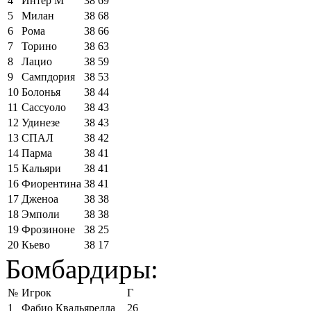
4
Интер М
38
69
5
Милан
38
68
6
Рома
38
66
7
Торино
38
63
8
Лацио
38
59
9
Сампдория
38
53
10
Болонья
38
44
11
Сассуоло
38
43
12
Удинезе
38
43
13
СПАЛ
38
42
14
Парма
38
41
15
Кальяри
38
41
16
Фиорентина
38
41
17
Дженоа
38
38
18
Эмполи
38
38
19
Фрозиноне
38
25
20
Кьево
38
17
Бомбардиры:
№
Игрок
Г
1
Фабио Квальярелла
26