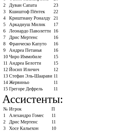
2
Дуван Сапата
23
3
Кшиштоф Пёнтек
22
4
Криштиану Роналду
21
5
Аркадиуш Милик
17
6
Леонардо Паволетти
16
7
Дрис Мертенс
16
8
Франческо Капуто
16
9
Андреа Петанья
16
10
Чиро Иммобиле
15
11
Андреа Белотти
15
12
Йосип Иличич
12
13
Стефан Эль-Шаарави
11
14
Жервиньо
11
15
Грегоре Дефрель
11
Ассистенты:
№
Игрок
П
1
Алехандро Гомес
11
2
Дрис Мертенс
11
3
Хосе Кальехон
10