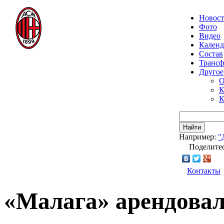
Новос
Фото
Видео
Календ
Состав
Транс
Другое
О
К
К
Найти
Например:
"
Поделитес
Контакты
«Малага» арендова