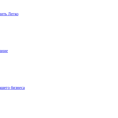
пить Легко
ание
ашего бизнеса