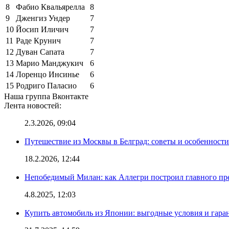
8
Фабио Квальярелла
8
9
Дженгиз Ундер
7
10
Йосип Иличич
7
11
Раде Крунич
7
12
Дуван Сапата
7
13
Марио Манджукич
6
14
Лоренцо Инсинье
6
15
Родриго Паласио
6
Наша группа Вконтакте
Лента новостей:
2.3.2026, 09:04
Путешествие из Москвы в Белград: советы и особенност
18.2.2026, 12:44
Непобедимый Милан: как Аллегри построил главного пр
4.8.2025, 12:03
Купить автомобиль из Японии: выгодные условия и гаран