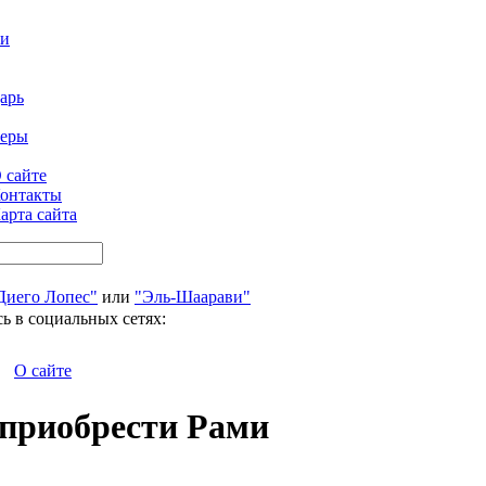
ти
арь
феры
 сайте
онтакты
арта сайта
Диего Лопес"
или
"Эль-Шаарави"
ь в социальных сетях:
О сайте
приобрести Рами