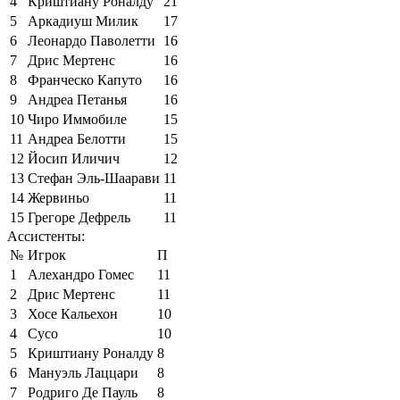
4
Криштиану Роналду
21
5
Аркадиуш Милик
17
6
Леонардо Паволетти
16
7
Дрис Мертенс
16
8
Франческо Капуто
16
9
Андреа Петанья
16
10
Чиро Иммобиле
15
11
Андреа Белотти
15
12
Йосип Иличич
12
13
Стефан Эль-Шаарави
11
14
Жервиньо
11
15
Грегоре Дефрель
11
Ассистенты:
№
Игрок
П
1
Алехандро Гомес
11
2
Дрис Мертенс
11
3
Хосе Кальехон
10
4
Сусо
10
5
Криштиану Роналду
8
6
Мануэль Лаццари
8
7
Родриго Де Пауль
8