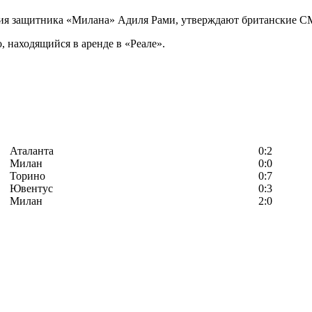
ия защитника «Милана» Адиля Рами, утверждают британские С
 находящийся в аренде в «Реале».
Аталанта
0:2
Милан
0:0
Торино
0:7
Ювентус
0:3
Милан
2:0