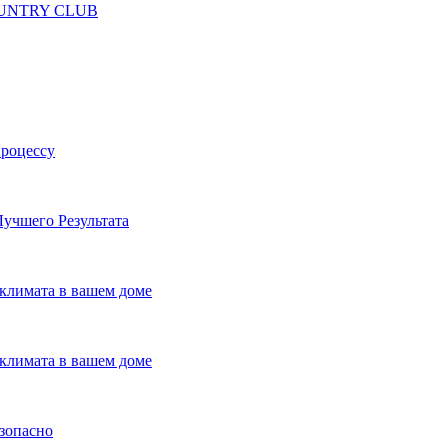
 COUNTRY CLUB
процессу
учшего Результата
климата в вашем доме
климата в вашем доме
езопасно