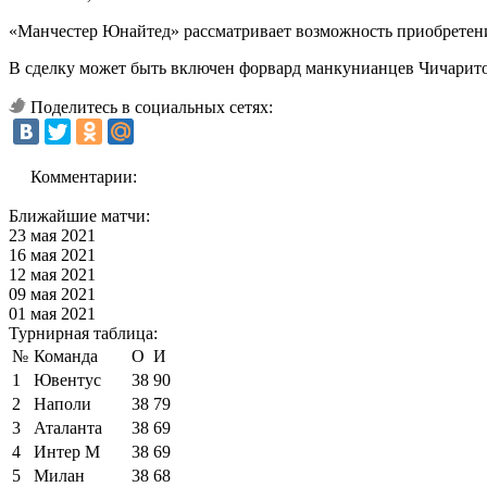
«Манчестер Юнайтед» рассматривает возможность приобретен
В сделку может быть включен форвард манкунианцев Чичарито,
Поделитесь в социальных сетях:
Комментарии:
Ближайшие матчи:
23 мая 2021
16 мая 2021
12 мая 2021
09 мая 2021
01 мая 2021
Турнирная таблица:
№
Команда
О
И
1
Ювентус
38
90
2
Наполи
38
79
3
Аталанта
38
69
4
Интер М
38
69
5
Милан
38
68