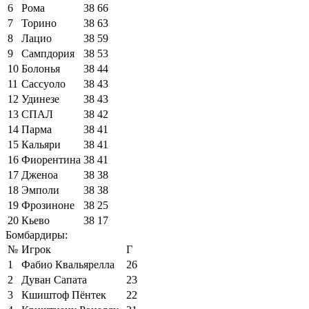
6
Рома
38
66
7
Торино
38
63
8
Лацио
38
59
9
Сампдория
38
53
10
Болонья
38
44
11
Сассуоло
38
43
12
Удинезе
38
43
13
СПАЛ
38
42
14
Парма
38
41
15
Кальяри
38
41
16
Фиорентина
38
41
17
Дженоа
38
38
18
Эмполи
38
38
19
Фрозиноне
38
25
20
Кьево
38
17
Бомбардиры:
№
Игрок
Г
1
Фабио Квальярелла
26
2
Дуван Сапата
23
3
Кшиштоф Пёнтек
22