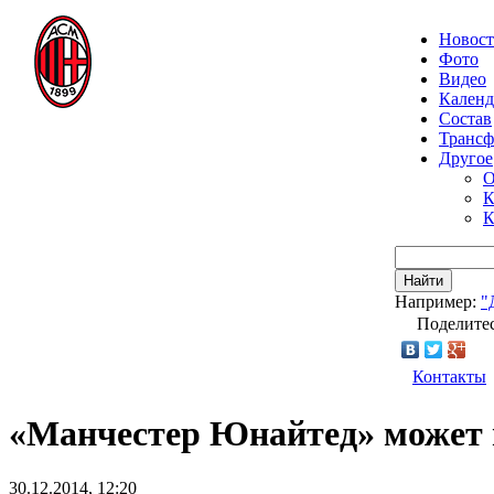
Новос
Фото
Видео
Календ
Состав
Транс
Другое
О
К
К
Найти
Например:
"
Поделитес
Контакты
«Манчестер Юнайтед» может 
30.12.2014, 12:20