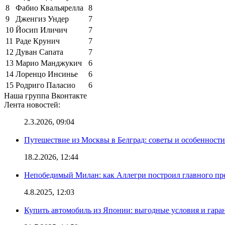
8
Фабио Квальярелла
8
9
Дженгиз Ундер
7
10
Йосип Иличич
7
11
Раде Крунич
7
12
Дуван Сапата
7
13
Марио Манджукич
6
14
Лоренцо Инсинье
6
15
Родриго Паласио
6
Наша группа Вконтакте
Лента новостей:
2.3.2026, 09:04
Путешествие из Москвы в Белград: советы и особенност
18.2.2026, 12:44
Непобедимый Милан: как Аллегри построил главного пр
4.8.2025, 12:03
Купить автомобиль из Японии: выгодные условия и гаран