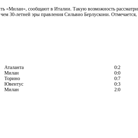
ь «Милан», сообщают в Италии. Такую возможность рассматрив
чем 30-летней эры правления Сильвио Берлускони. Отмечается, 
Аталанта
0:2
Милан
0:0
Торино
0:7
Ювентус
0:3
Милан
2:0