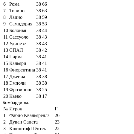
6
Рома
38
66
7
Торино
38
63
8
Лацио
38
59
9
Сампдория
38
53
10
Болонья
38
44
11
Сассуоло
38
43
12
Удинезе
38
43
13
СПАЛ
38
42
14
Парма
38
41
15
Кальяри
38
41
16
Фиорентина
38
41
17
Дженоа
38
38
18
Эмполи
38
38
19
Фрозиноне
38
25
20
Кьево
38
17
Бомбардиры:
№
Игрок
Г
1
Фабио Квальярелла
26
2
Дуван Сапата
23
3
Кшиштоф Пёнтек
22