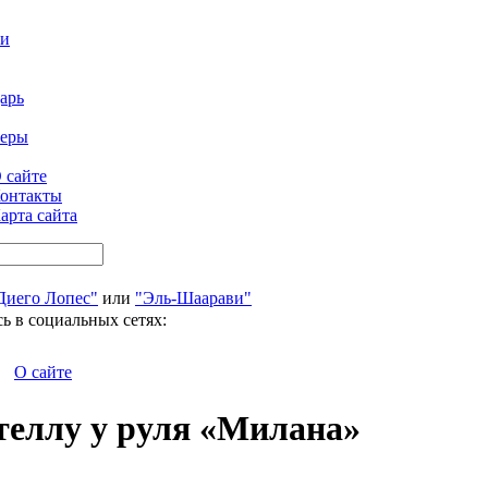
ти
арь
феры
 сайте
онтакты
арта сайта
Диего Лопес"
или
"Эль-Шаарави"
ь в социальных сетях:
О сайте
еллу у руля «Милана»