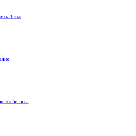
пить Легко
ание
ашего бизнеса