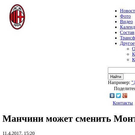
Новос
Фото
Видео
Календ
Состав
Транс
Другое
О
К
К
Найти
Например:
"
Поделитес
Контакты
Манчини может сменить Монт
11.4.2017, 15:20