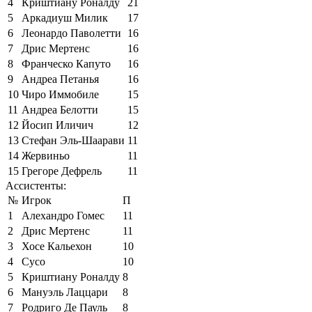
4
Криштиану Роналду
21
5
Аркадиуш Милик
17
6
Леонардо Паволетти
16
7
Дрис Мертенс
16
8
Франческо Капуто
16
9
Андреа Петанья
16
10
Чиро Иммобиле
15
11
Андреа Белотти
15
12
Йосип Иличич
12
13
Стефан Эль-Шаарави
11
14
Жервиньо
11
15
Грегоре Дефрель
11
Ассистенты:
№
Игрок
П
1
Алехандро Гомес
11
2
Дрис Мертенс
11
3
Хосе Кальехон
10
4
Сусо
10
5
Криштиану Роналду
8
6
Мануэль Лаццари
8
7
Родриго Де Пауль
8