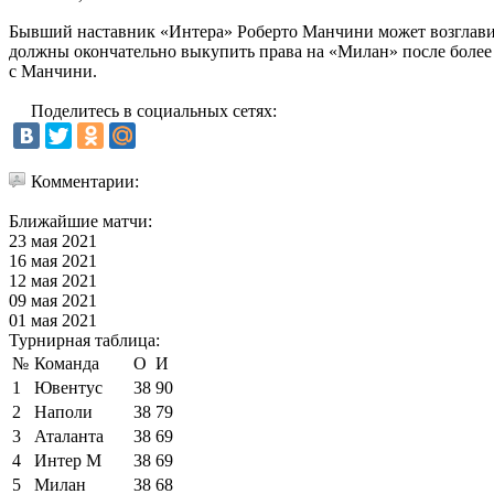
Бывший наставник «Интера» Роберто Манчини может возглавит
должны окончательно выкупить права на «Милан» после более 
с Манчини.
Поделитесь в социальных сетях:
Комментарии:
Ближайшие матчи:
23 мая 2021
16 мая 2021
12 мая 2021
09 мая 2021
01 мая 2021
Турнирная таблица:
№
Команда
О
И
1
Ювентус
38
90
2
Наполи
38
79
3
Аталанта
38
69
4
Интер М
38
69
5
Милан
38
68