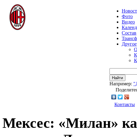
Новос
Фото
Видео
Календ
Состав
Транс
Другое
О
К
К
Найти
Например:
"
Поделитес
Контакты
Мексес: «Милан» к