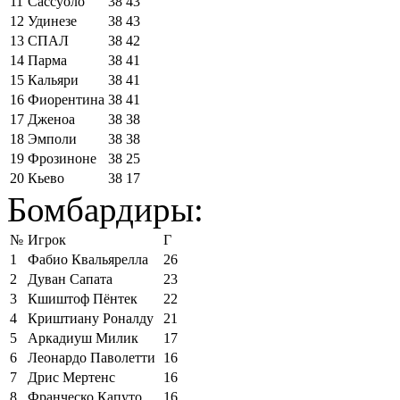
11
Сассуоло
38
43
12
Удинезе
38
43
13
СПАЛ
38
42
14
Парма
38
41
15
Кальяри
38
41
16
Фиорентина
38
41
17
Дженоа
38
38
18
Эмполи
38
38
19
Фрозиноне
38
25
20
Кьево
38
17
Бомбардиры:
№
Игрок
Г
1
Фабио Квальярелла
26
2
Дуван Сапата
23
3
Кшиштоф Пёнтек
22
4
Криштиану Роналду
21
5
Аркадиуш Милик
17
6
Леонардо Паволетти
16
7
Дрис Мертенс
16
8
Франческо Капуто
16