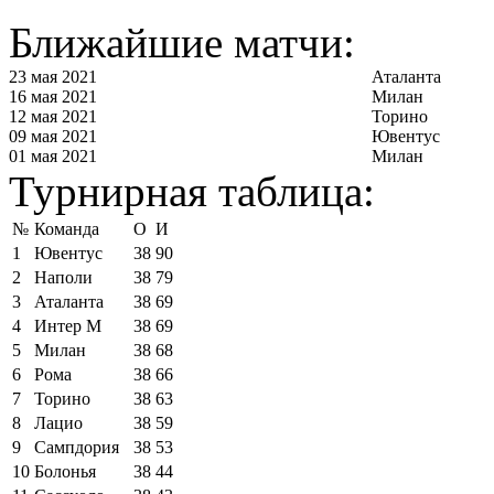
Ближайшие матчи:
23 мая 2021
Аталанта
16 мая 2021
Милан
12 мая 2021
Торино
09 мая 2021
Ювентус
01 мая 2021
Милан
Турнирная таблица:
№
Команда
О
И
1
Ювентус
38
90
2
Наполи
38
79
3
Аталанта
38
69
4
Интер М
38
69
5
Милан
38
68
6
Рома
38
66
7
Торино
38
63
8
Лацио
38
59
9
Сампдория
38
53
10
Болонья
38
44