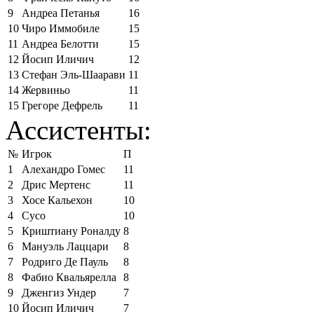
9
Андреа Петанья
16
10
Чиро Иммобиле
15
11
Андреа Белотти
15
12
Йосип Иличич
12
13
Стефан Эль-Шаарави
11
14
Жервиньо
11
15
Грегоре Дефрель
11
Ассистенты:
№
Игрок
П
1
Алехандро Гомес
11
2
Дрис Мертенс
11
3
Хосе Кальехон
10
4
Сусо
10
5
Криштиану Роналду
8
6
Мануэль Лаццари
8
7
Родриго Де Пауль
8
8
Фабио Квальярелла
8
9
Дженгиз Ундер
7
10
Йосип Иличич
7