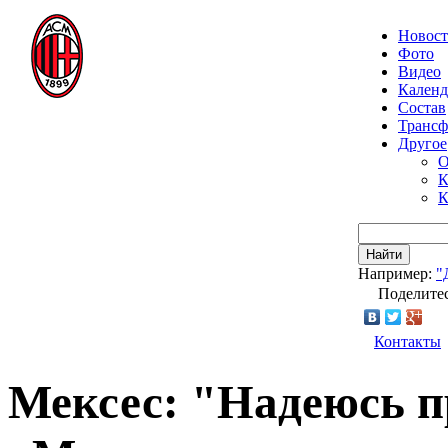
Новос
Фото
Видео
Календ
Состав
Транс
Другое
О
К
К
Найти
Например:
"
Поделитес
Контакты
Мексес: "Надеюсь п