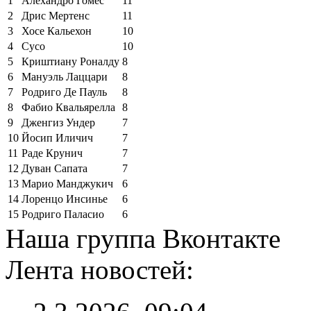
1
Алехандро Гомес
11
2
Дрис Мертенс
11
3
Хосе Кальехон
10
4
Сусо
10
5
Криштиану Роналду
8
6
Мануэль Лаццари
8
7
Родриго Де Пауль
8
8
Фабио Квальярелла
8
9
Дженгиз Ундер
7
10
Йосип Иличич
7
11
Раде Крунич
7
12
Дуван Сапата
7
13
Марио Манджукич
6
14
Лоренцо Инсинье
6
15
Родриго Паласио
6
Наша группа Вконтакте
Лента новостей: