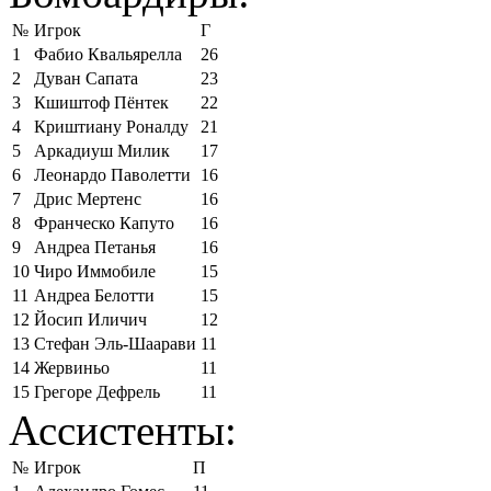
№
Игрок
Г
1
Фабио Квальярелла
26
2
Дуван Сапата
23
3
Кшиштоф Пёнтек
22
4
Криштиану Роналду
21
5
Аркадиуш Милик
17
6
Леонардо Паволетти
16
7
Дрис Мертенс
16
8
Франческо Капуто
16
9
Андреа Петанья
16
10
Чиро Иммобиле
15
11
Андреа Белотти
15
12
Йосип Иличич
12
13
Стефан Эль-Шаарави
11
14
Жервиньо
11
15
Грегоре Дефрель
11
Ассистенты:
№
Игрок
П