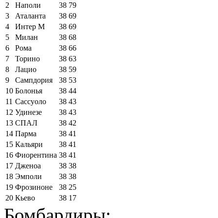
2
Наполи
38
79
3
Аталанта
38
69
4
Интер М
38
69
5
Милан
38
68
6
Рома
38
66
7
Торино
38
63
8
Лацио
38
59
9
Сампдория
38
53
10
Болонья
38
44
11
Сассуоло
38
43
12
Удинезе
38
43
13
СПАЛ
38
42
14
Парма
38
41
15
Кальяри
38
41
16
Фиорентина
38
41
17
Дженоа
38
38
18
Эмполи
38
38
19
Фрозиноне
38
25
20
Кьево
38
17
Бомбардиры: