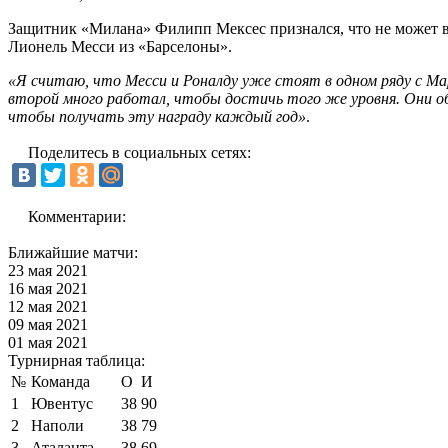
Защитник «Милана» Филипп Мексес признался, что не может вы
Лионель Месси из «Барселоны».
«Я считаю, что Месси и Роналду уже стоят в одном ряду с Ма
второй много работал, чтобы достичь того же уровня. Они оба
чтобы получать эту награду каждый год»
.
Поделитесь в социальных сетях:
Комментарии:
Ближайшие матчи:
23 мая 2021
16 мая 2021
12 мая 2021
09 мая 2021
01 мая 2021
Турнирная таблица:
№
Команда
О
И
1
Ювентус
38
90
2
Наполи
38
79
3
Аталанта
38
69