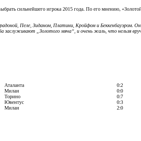
брать сильнейшего игрока 2015 года. По его мнению, «Золотой
радоной, Пеле, Зиданом, Платини, Кройфом и Беккенбауэром. О
 заслуживают „Золотого мяча“, и очень жаль, что нельзя вручи
Аталанта
0:2
Милан
0:0
Торино
0:7
Ювентус
0:3
Милан
2:0