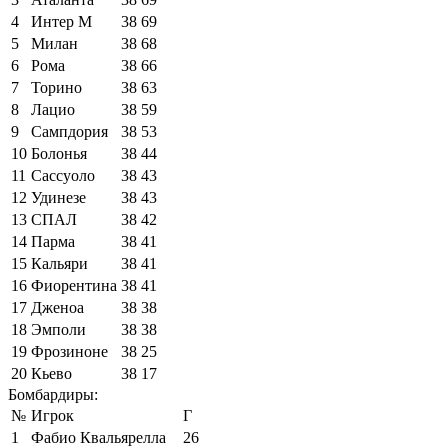
4
Интер М
38
69
5
Милан
38
68
6
Рома
38
66
7
Торино
38
63
8
Лацио
38
59
9
Сампдория
38
53
10
Болонья
38
44
11
Сассуоло
38
43
12
Удинезе
38
43
13
СПАЛ
38
42
14
Парма
38
41
15
Кальяри
38
41
16
Фиорентина
38
41
17
Дженоа
38
38
18
Эмполи
38
38
19
Фрозиноне
38
25
20
Кьево
38
17
Бомбардиры:
№
Игрок
Г
1
Фабио Квальярелла
26