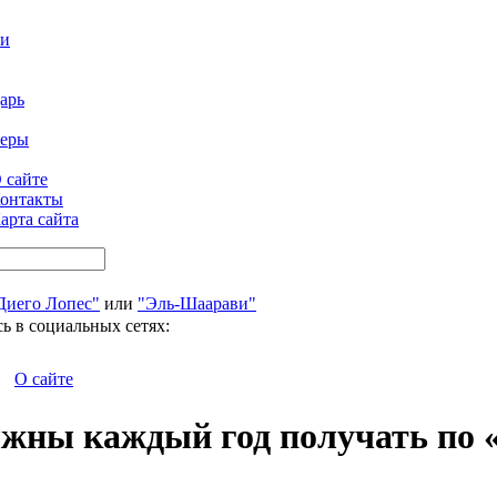
ти
арь
феры
 сайте
онтакты
арта сайта
Диего Лопес"
или
"Эль-Шаарави"
ь в социальных сетях:
О сайте
лжны каждый год получать по 