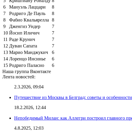
5
Криштиану Роналду
8
6
Мануэль Лаццари
8
7
Родриго Де Пауль
8
8
Фабио Квальярелла
8
9
Дженгиз Ундер
7
10
Йосип Иличич
7
11
Раде Крунич
7
12
Дуван Сапата
7
13
Марио Манджукич
6
14
Лоренцо Инсинье
6
15
Родриго Паласио
6
Наша группа Вконтакте
Лента новостей:
2.3.2026, 09:04
Путешествие из Москвы в Белград: советы и особенност
18.2.2026, 12:44
Непобедимый Милан: как Аллегри построил главного пр
4.8.2025, 12:03