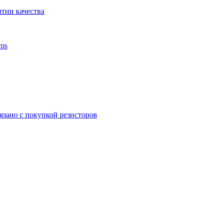
тии качества
ms
язано с покупкой резисторов