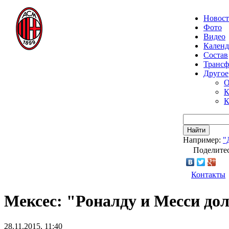
Новос
Фото
Видео
Календ
Состав
Транс
Другое
О
К
К
Найти
Например:
"
Поделитес
Контакты
Мексес: "Роналду и Месси до
28.11.2015, 11:40