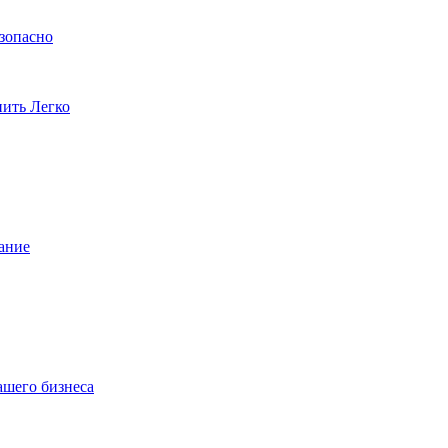
езопасно
пить Легко
ание
ашего бизнеса