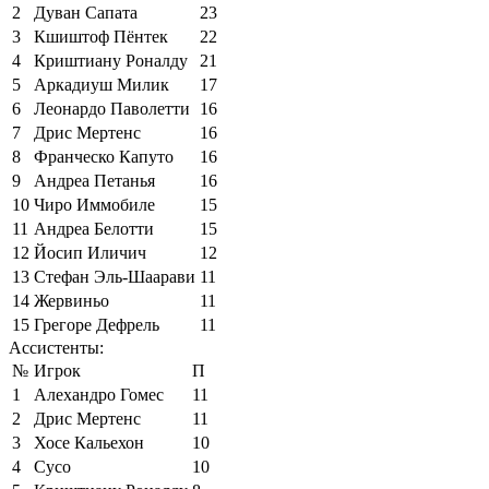
2
Дуван Сапата
23
3
Кшиштоф Пёнтек
22
4
Криштиану Роналду
21
5
Аркадиуш Милик
17
6
Леонардо Паволетти
16
7
Дрис Мертенс
16
8
Франческо Капуто
16
9
Андреа Петанья
16
10
Чиро Иммобиле
15
11
Андреа Белотти
15
12
Йосип Иличич
12
13
Стефан Эль-Шаарави
11
14
Жервиньо
11
15
Грегоре Дефрель
11
Ассистенты:
№
Игрок
П
1
Алехандро Гомес
11
2
Дрис Мертенс
11
3
Хосе Кальехон
10
4
Сусо
10