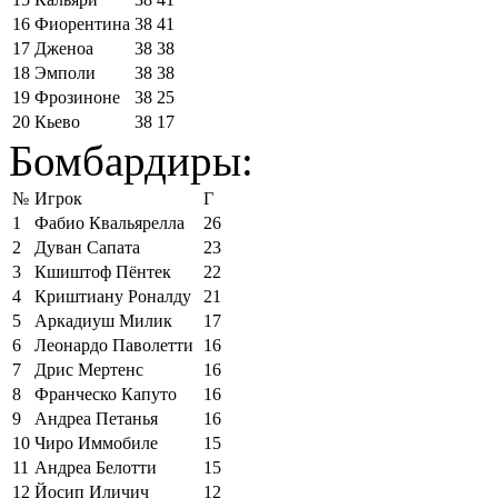
16
Фиорентина
38
41
17
Дженоа
38
38
18
Эмполи
38
38
19
Фрозиноне
38
25
20
Кьево
38
17
Бомбардиры:
№
Игрок
Г
1
Фабио Квальярелла
26
2
Дуван Сапата
23
3
Кшиштоф Пёнтек
22
4
Криштиану Роналду
21
5
Аркадиуш Милик
17
6
Леонардо Паволетти
16
7
Дрис Мертенс
16
8
Франческо Капуто
16
9
Андреа Петанья
16
10
Чиро Иммобиле
15
11
Андреа Белотти
15
12
Йосип Иличич
12