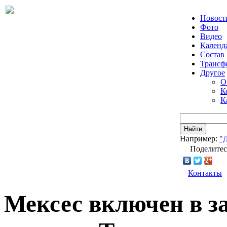
Новост
Фото
Видео
Календ
Состав
Трансф
Другое
О
К
К
Найти
Например:
"
Поделитес
Контакты
Мексес включен в з