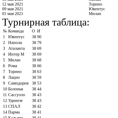
12 мая 2021
Торино
09 мая 2021
Ювентус
01 мая 2021
Милан
Турнирная таблица:
№
Команда
О
И
1
Ювентус
38
90
2
Наполи
38
79
3
Аталанта
38
69
4
Интер М
38
69
5
Милан
38
68
6
Рома
38
66
7
Торино
38
63
8
Лацио
38
59
9
Сампдория
38
53
10
Болонья
38
44
11
Сассуоло
38
43
12
Удинезе
38
43
13
СПАЛ
38
42
14
Парма
38
41
15
Кальяри
38
41