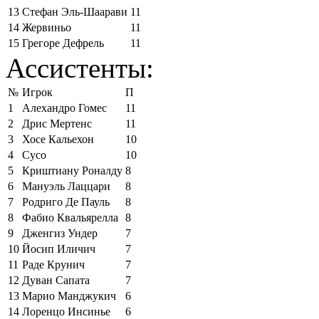
13
Стефан Эль-Шаарави
11
14
Жервиньо
11
15
Грегоре Дефрель
11
Ассистенты:
№
Игрок
П
1
Алехандро Гомес
11
2
Дрис Мертенс
11
3
Хосе Кальехон
10
4
Сусо
10
5
Криштиану Роналду
8
6
Мануэль Лаццари
8
7
Родриго Де Пауль
8
8
Фабио Квальярелла
8
9
Дженгиз Ундер
7
10
Йосип Иличич
7
11
Раде Крунич
7
12
Дуван Сапата
7
13
Марио Манджукич
6
14
Лоренцо Инсинье
6