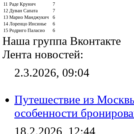
11
Раде Крунич
7
12
Дуван Сапата
7
13
Марио Манджукич
6
14
Лоренцо Инсинье
6
15
Родриго Паласио
6
Наша группа Вконтакте
Лента новостей:
2.3.2026, 09:04
Путешествие из Москвы
особенности брониров
18.2.2026, 12:44