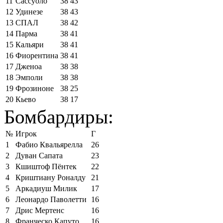
11
Сассуоло
38
43
12
Удинезе
38
43
13
СПАЛ
38
42
14
Парма
38
41
15
Кальяри
38
41
16
Фиорентина
38
41
17
Дженоа
38
38
18
Эмполи
38
38
19
Фрозиноне
38
25
20
Кьево
38
17
Бомбардиры:
№
Игрок
Г
1
Фабио Квальярелла
26
2
Дуван Сапата
23
3
Кшиштоф Пёнтек
22
4
Криштиану Роналду
21
5
Аркадиуш Милик
17
6
Леонардо Паволетти
16
7
Дрис Мертенс
16
8
Франческо Капуто
16