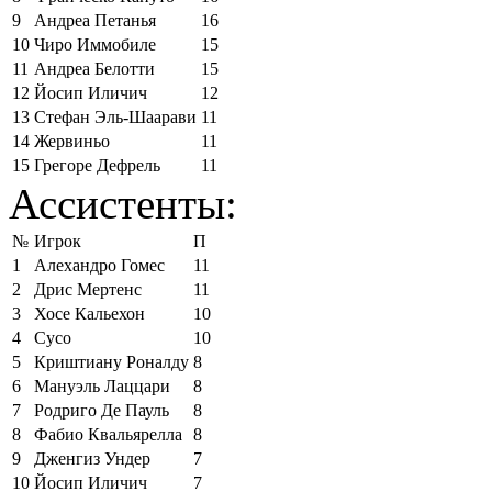
9
Андреа Петанья
16
10
Чиро Иммобиле
15
11
Андреа Белотти
15
12
Йосип Иличич
12
13
Стефан Эль-Шаарави
11
14
Жервиньо
11
15
Грегоре Дефрель
11
Ассистенты:
№
Игрок
П
1
Алехандро Гомес
11
2
Дрис Мертенс
11
3
Хосе Кальехон
10
4
Сусо
10
5
Криштиану Роналду
8
6
Мануэль Лаццари
8
7
Родриго Де Пауль
8
8
Фабио Квальярелла
8
9
Дженгиз Ундер
7
10
Йосип Иличич
7