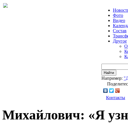
Новост
Фото
Видео
Календ
Состав
Трансф
Другое
О
К
К
Найти
Например:
"
Поделитес
Контакты
Михайлович: «Я узн