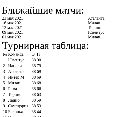
Ближайшие матчи:
23 мая 2021
Аталанта
16 мая 2021
Милан
12 мая 2021
Торино
09 мая 2021
Ювентус
01 мая 2021
Милан
Турнирная таблица:
№
Команда
О
И
1
Ювентус
38
90
2
Наполи
38
79
3
Аталанта
38
69
4
Интер М
38
69
5
Милан
38
68
6
Рома
38
66
7
Торино
38
63
8
Лацио
38
59
9
Сампдория
38
53
10
Болонья
38
44