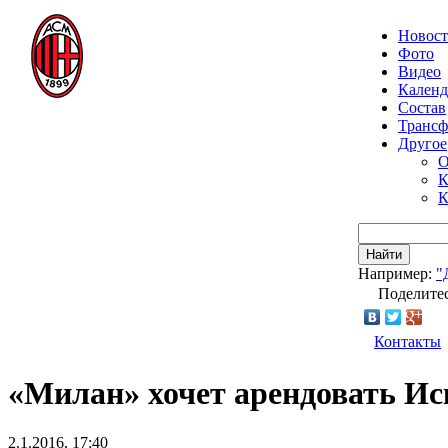
Новос
Фото
Видео
Календ
Состав
Транс
Другое
О
К
К
Найти
Например:
"
Поделитес
Контакты
«Милан» хочет арендовать Ис
2.1.2016, 17:40