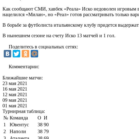
Как сообщают СМИ, хавбек «Реала» Иско недоволен игровым вр
нацелился «Милан», но «Реал» готов рассматривать только вар
В борьбе за футболиста итальянскому клубу придется выдерж
В нынешнем сезоне на счету Иско 13 матчей и 1 гол.
Поделитесь в социальных сетях:
Комментарии:
Ближайшие матчи:
23 мая 2021
16 мая 2021
12 мая 2021
09 мая 2021
01 мая 2021
Турнирная таблица:
№
Команда
О
И
1
Ювентус
38
90
2
Наполи
38
79
3
Аталанта
38
69