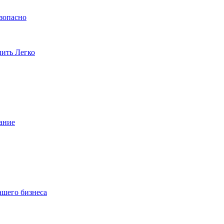
езопасно
пить Легко
ание
ашего бизнеса