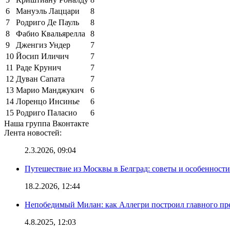
6
Мануэль Лаццари
8
7
Родриго Де Пауль
8
8
Фабио Квальярелла
8
9
Дженгиз Ундер
7
10
Йосип Иличич
7
11
Раде Крунич
7
12
Дуван Сапата
7
13
Марио Манджукич
6
14
Лоренцо Инсинье
6
15
Родриго Паласио
6
Наша группа Вконтакте
Лента новостей:
2.3.2026, 09:04
Путешествие из Москвы в Белград: советы и особенност
18.2.2026, 12:44
Непобедимый Милан: как Аллегри построил главного пр
4.8.2025, 12:03