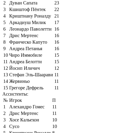
2
Дуван Сапата
23
3
Кшиштоф Пёнтек
22
4
Криштиану Роналду
21
5
Аркадиуш Милик
17
6
Леонардо Паволетти
16
7
Дрис Мертенс
16
8
Франческо Капуто
16
9
Андреа Петанья
16
10
Чиро Иммобиле
15
11
Андреа Белотти
15
12
Йосип Иличич
12
13
Стефан Эль-Шаарави
11
14
Жервиньо
11
15
Грегоре Дефрель
11
Ассистенты:
№
Игрок
П
1
Алехандро Гомес
11
2
Дрис Мертенс
11
3
Хосе Кальехон
10
4
Сусо
10
5
Криштиану Роналду
8