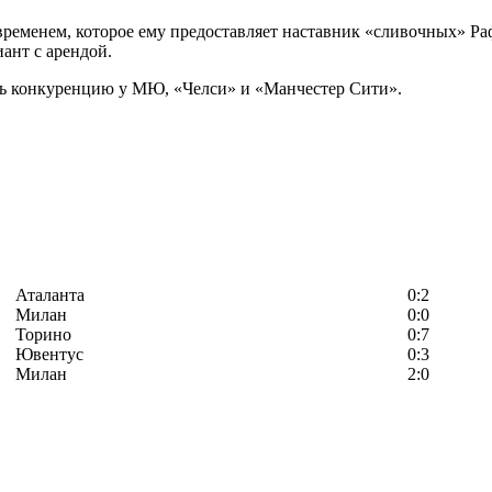
еменем, которое ему предоставляет наставник «сливочных» Раф
иант с арендой.
ать конкуренцию у МЮ, «Челси» и «Манчестер Сити».
Аталанта
0:2
Милан
0:0
Торино
0:7
Ювентус
0:3
Милан
2:0