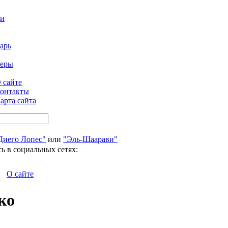
ти
арь
феры
 сайте
онтакты
арта сайта
Диего Лопес"
или
"Эль-Шаарави"
ь в социальных сетях:
О сайте
ко