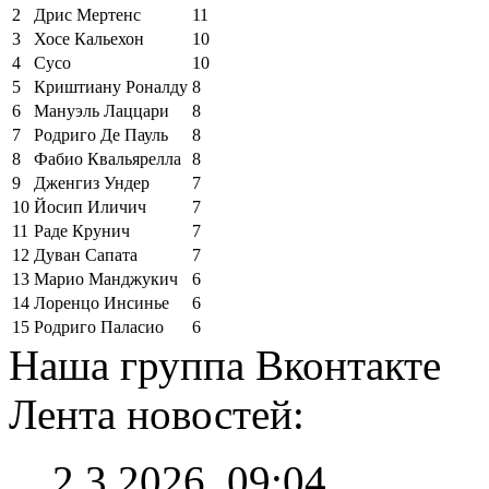
2
Дрис Мертенс
11
3
Хосе Кальехон
10
4
Сусо
10
5
Криштиану Роналду
8
6
Мануэль Лаццари
8
7
Родриго Де Пауль
8
8
Фабио Квальярелла
8
9
Дженгиз Ундер
7
10
Йосип Иличич
7
11
Раде Крунич
7
12
Дуван Сапата
7
13
Марио Манджукич
6
14
Лоренцо Инсинье
6
15
Родриго Паласио
6
Наша группа Вконтакте
Лента новостей:
2.3.2026, 09:04