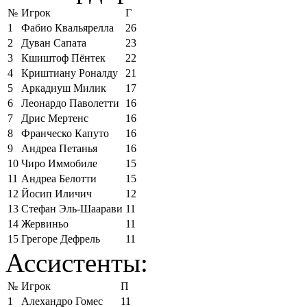
№
Игрок
Г
1
Фабио Квальярелла
26
2
Дуван Сапата
23
3
Кшиштоф Пёнтек
22
4
Криштиану Роналду
21
5
Аркадиуш Милик
17
6
Леонардо Паволетти
16
7
Дрис Мертенс
16
8
Франческо Капуто
16
9
Андреа Петанья
16
10
Чиро Иммобиле
15
11
Андреа Белотти
15
12
Йосип Иличич
12
13
Стефан Эль-Шаарави
11
14
Жервиньо
11
15
Грегоре Дефрель
11
Ассистенты:
№
Игрок
П
1
Алехандро Гомес
11