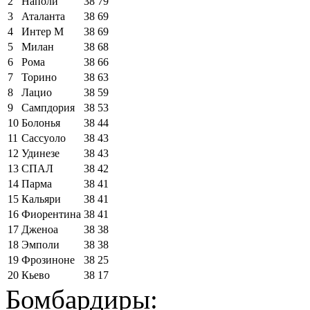
2
Наполи
38
79
3
Аталанта
38
69
4
Интер М
38
69
5
Милан
38
68
6
Рома
38
66
7
Торино
38
63
8
Лацио
38
59
9
Сампдория
38
53
10
Болонья
38
44
11
Сассуоло
38
43
12
Удинезе
38
43
13
СПАЛ
38
42
14
Парма
38
41
15
Кальяри
38
41
16
Фиорентина
38
41
17
Дженоа
38
38
18
Эмполи
38
38
19
Фрозиноне
38
25
20
Кьево
38
17
Бомбардиры: