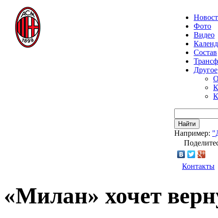
Новос
Фото
Видео
Календ
Состав
Транс
Другое
О
К
К
Найти
Например:
"
Поделитес
Контакты
«Милан» хочет вер