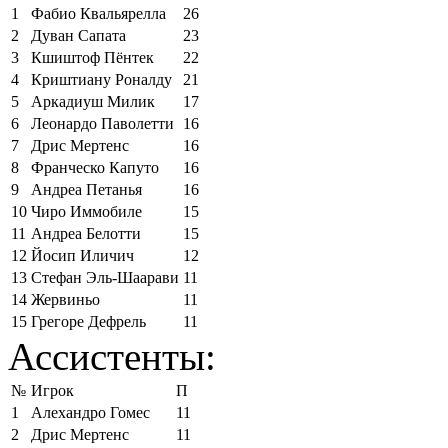
1
Фабио Квальярелла
26
2
Дуван Сапата
23
3
Кшиштоф Пёнтек
22
4
Криштиану Роналду
21
5
Аркадиуш Милик
17
6
Леонардо Паволетти
16
7
Дрис Мертенс
16
8
Франческо Капуто
16
9
Андреа Петанья
16
10
Чиро Иммобиле
15
11
Андреа Белотти
15
12
Йосип Иличич
12
13
Стефан Эль-Шаарави
11
14
Жервиньо
11
15
Грегоре Дефрель
11
Ассистенты:
№
Игрок
П
1
Алехандро Гомес
11
2
Дрис Мертенс
11