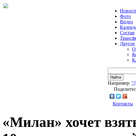
Новост
Фото
Видео
Календ
Состав
Трансф
Другое
О
К
К
Найти
Например:
"
Поделитес
Контакты
«Милан» хочет взят