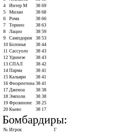
4
Интер М
38
69
5
Милан
38
68
6
Рома
38
66
7
Торино
38
63
8
Лацио
38
59
9
Сампдория
38
53
10
Болонья
38
44
11
Сассуоло
38
43
12
Удинезе
38
43
13
СПАЛ
38
42
14
Парма
38
41
15
Кальяри
38
41
16
Фиорентина
38
41
17
Дженоа
38
38
18
Эмполи
38
38
19
Фрозиноне
38
25
20
Кьево
38
17
Бомбардиры:
№
Игрок
Г