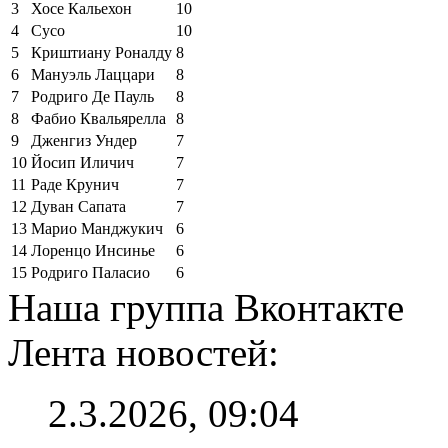
3
Хосе Кальехон
10
4
Сусо
10
5
Криштиану Роналду
8
6
Мануэль Лаццари
8
7
Родриго Де Пауль
8
8
Фабио Квальярелла
8
9
Дженгиз Ундер
7
10
Йосип Иличич
7
11
Раде Крунич
7
12
Дуван Сапата
7
13
Марио Манджукич
6
14
Лоренцо Инсинье
6
15
Родриго Паласио
6
Наша группа Вконтакте
Лента новостей:
2.3.2026, 09:04