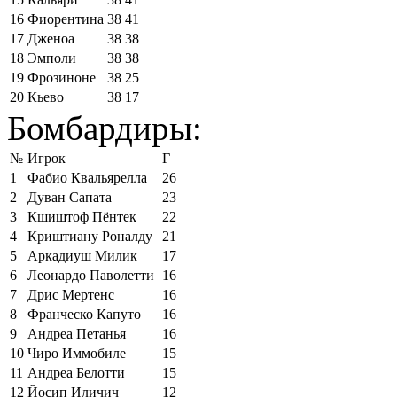
16
Фиорентина
38
41
17
Дженоа
38
38
18
Эмполи
38
38
19
Фрозиноне
38
25
20
Кьево
38
17
Бомбардиры:
№
Игрок
Г
1
Фабио Квальярелла
26
2
Дуван Сапата
23
3
Кшиштоф Пёнтек
22
4
Криштиану Роналду
21
5
Аркадиуш Милик
17
6
Леонардо Паволетти
16
7
Дрис Мертенс
16
8
Франческо Капуто
16
9
Андреа Петанья
16
10
Чиро Иммобиле
15
11
Андреа Белотти
15
12
Йосип Иличич
12