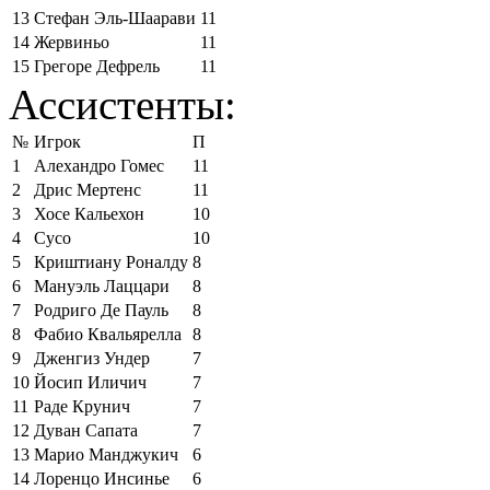
13
Стефан Эль-Шаарави
11
14
Жервиньо
11
15
Грегоре Дефрель
11
Ассистенты:
№
Игрок
П
1
Алехандро Гомес
11
2
Дрис Мертенс
11
3
Хосе Кальехон
10
4
Сусо
10
5
Криштиану Роналду
8
6
Мануэль Лаццари
8
7
Родриго Де Пауль
8
8
Фабио Квальярелла
8
9
Дженгиз Ундер
7
10
Йосип Иличич
7
11
Раде Крунич
7
12
Дуван Сапата
7
13
Марио Манджукич
6
14
Лоренцо Инсинье
6