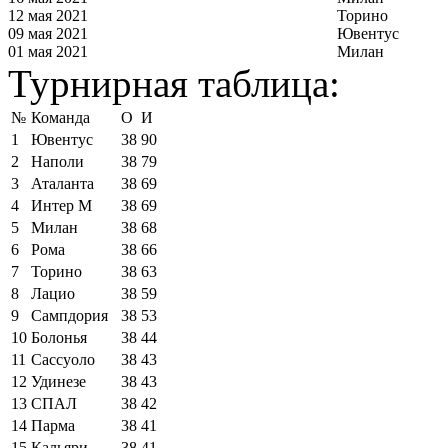
12 мая 2021
Торино
09 мая 2021
Ювентус
01 мая 2021
Милан
Турнирная таблица:
№
Команда
О
И
1
Ювентус
38
90
2
Наполи
38
79
3
Аталанта
38
69
4
Интер М
38
69
5
Милан
38
68
6
Рома
38
66
7
Торино
38
63
8
Лацио
38
59
9
Сампдория
38
53
10
Болонья
38
44
11
Сассуоло
38
43
12
Удинезе
38
43
13
СПАЛ
38
42
14
Парма
38
41
15
Кальяри
38
41