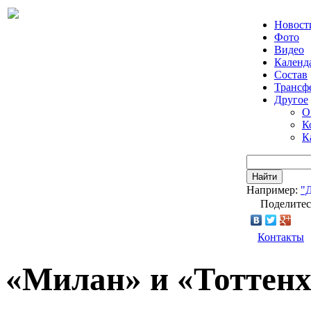
Новост
Фото
Видео
Календ
Состав
Трансф
Другое
О
К
К
Найти
Например:
"
Поделитес
Контакты
«Милан» и «Тоттенх