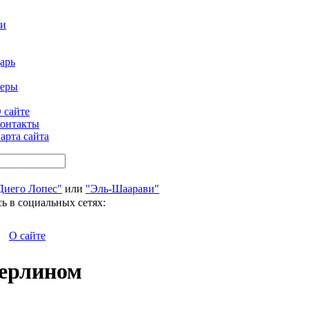
ти
арь
феры
 сайте
онтакты
арта сайта
Диего Лопес"
или
"Эль-Шаарави"
ь в социальных сетях:
О сайте
дерлином