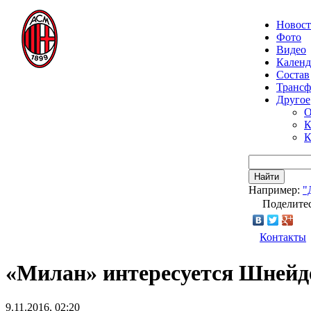
Новос
Фото
Видео
Календ
Состав
Транс
Другое
О
К
К
Найти
Например:
"
Поделитес
Контакты
«Милан» интересуется Шней
9.11.2016, 02:20