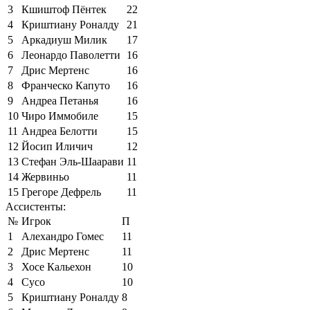
3
Кшиштоф Пёнтек
22
4
Криштиану Роналду
21
5
Аркадиуш Милик
17
6
Леонардо Паволетти
16
7
Дрис Мертенс
16
8
Франческо Капуто
16
9
Андреа Петанья
16
10
Чиро Иммобиле
15
11
Андреа Белотти
15
12
Йосип Иличич
12
13
Стефан Эль-Шаарави
11
14
Жервиньо
11
15
Грегоре Дефрель
11
Ассистенты:
№
Игрок
П
1
Алехандро Гомес
11
2
Дрис Мертенс
11
3
Хосе Кальехон
10
4
Сусо
10
5
Криштиану Роналду
8