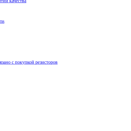
тии качества
ms
язано с покупкой резисторов