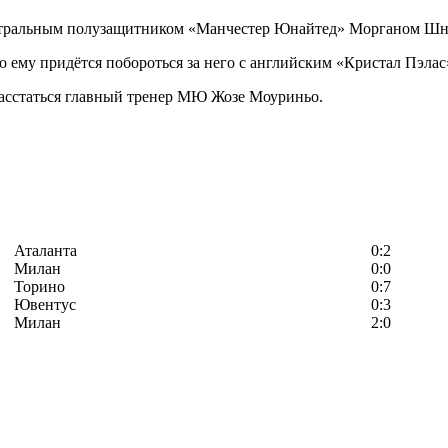
ентральным полузащитником «Манчестер Юнайтед» Морганом Ш
 ему придётся побороться за него с английским «Кристал Пэлас
расстаться главный тренер МЮ Жозе Моуриньо.
Аталанта
0:2
Милан
0:0
Торино
0:7
Ювентус
0:3
Милан
2:0