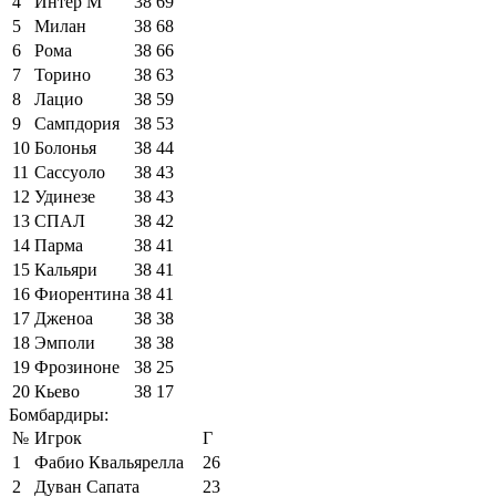
4
Интер М
38
69
5
Милан
38
68
6
Рома
38
66
7
Торино
38
63
8
Лацио
38
59
9
Сампдория
38
53
10
Болонья
38
44
11
Сассуоло
38
43
12
Удинезе
38
43
13
СПАЛ
38
42
14
Парма
38
41
15
Кальяри
38
41
16
Фиорентина
38
41
17
Дженоа
38
38
18
Эмполи
38
38
19
Фрозиноне
38
25
20
Кьево
38
17
Бомбардиры:
№
Игрок
Г
1
Фабио Квальярелла
26
2
Дуван Сапата
23