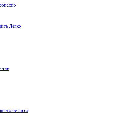
езопасно
пить Легко
ание
ашего бизнеса