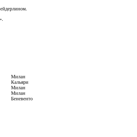
нейдерлином.
».
Милан
Кальяри
Милан
Милан
Беневенто