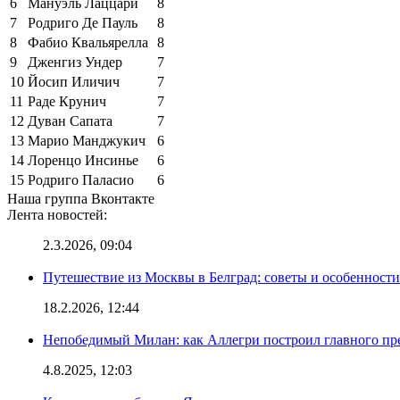
6
Мануэль Лаццари
8
7
Родриго Де Пауль
8
8
Фабио Квальярелла
8
9
Дженгиз Ундер
7
10
Йосип Иличич
7
11
Раде Крунич
7
12
Дуван Сапата
7
13
Марио Манджукич
6
14
Лоренцо Инсинье
6
15
Родриго Паласио
6
Наша группа Вконтакте
Лента новостей:
2.3.2026, 09:04
Путешествие из Москвы в Белград: советы и особенност
18.2.2026, 12:44
Непобедимый Милан: как Аллегри построил главного пр
4.8.2025, 12:03