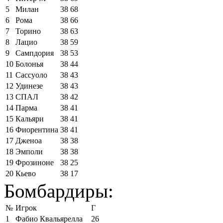
5
Милан
38
68
6
Рома
38
66
7
Торино
38
63
8
Лацио
38
59
9
Сампдория
38
53
10
Болонья
38
44
11
Сассуоло
38
43
12
Удинезе
38
43
13
СПАЛ
38
42
14
Парма
38
41
15
Кальяри
38
41
16
Фиорентина
38
41
17
Дженоа
38
38
18
Эмполи
38
38
19
Фрозиноне
38
25
20
Кьево
38
17
Бомбардиры:
№
Игрок
Г
1
Фабио Квальярелла
26