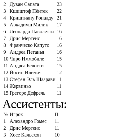
2
Дуван Сапата
23
3
Кшиштоф Пёнтек
22
4
Криштиану Роналду
21
5
Аркадиуш Милик
17
6
Леонардо Паволетти
16
7
Дрис Мертенс
16
8
Франческо Капуто
16
9
Андреа Петанья
16
10
Чиро Иммобиле
15
11
Андреа Белотти
15
12
Йосип Иличич
12
13
Стефан Эль-Шаарави
11
14
Жервиньо
11
15
Грегоре Дефрель
11
Ассистенты:
№
Игрок
П
1
Алехандро Гомес
11
2
Дрис Мертенс
11
3
Хосе Кальехон
10