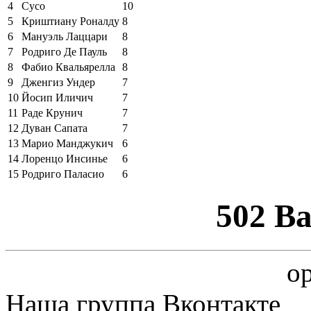
4
Сусо
10
5
Криштиану Роналду
8
6
Мануэль Лаццари
8
7
Родриго Де Пауль
8
8
Фабио Квальярелла
8
9
Дженгиз Ундер
7
10
Йосип Иличич
7
11
Раде Крунич
7
12
Дуван Сапата
7
13
Марио Манджукич
6
14
Лоренцо Инсинье
6
15
Родриго Паласио
6
502 B
op
Наша группа Вконтакте