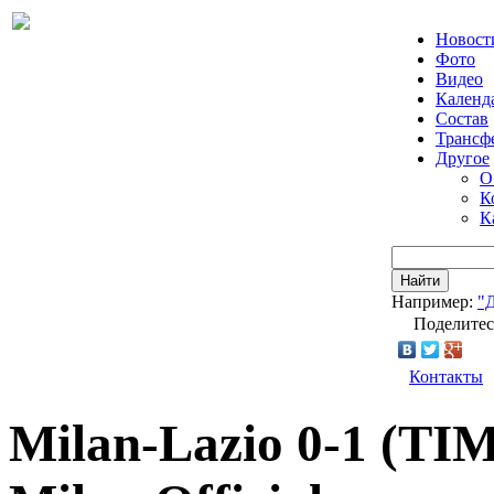
Новост
Фото
Видео
Календ
Состав
Трансф
Другое
О
К
К
Найти
Например:
"
Поделитес
Контакты
Milan-Lazio 0-1 (TIM