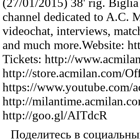
(27/01/2015) 38' rig. Biglia
channel dedicated to A.C. M
videochat, interviews, matc
and much more.Website: ht
Tickets: http://www.acmila
http://store.acmilan.com/Of
https://www.youtube.com/
http://milantime.acmilan.c
http://goo.gl/AITdcR
Поделитесь в социальны