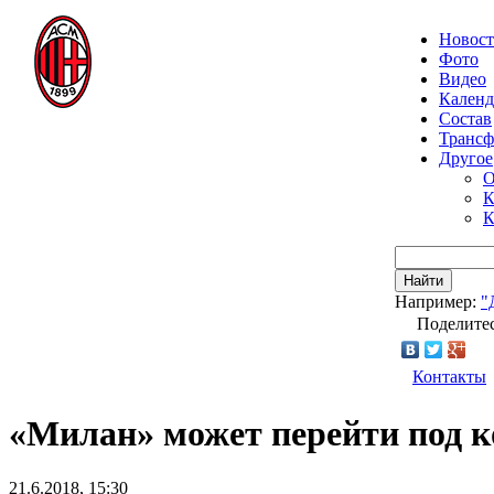
Новос
Фото
Видео
Календ
Состав
Транс
Другое
О
К
К
Найти
Например:
"
Поделитес
Контакты
«Милан» может перейти под 
21.6.2018, 15:30