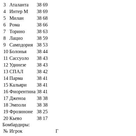
3
Аталанта
38
69
4
Интер М
38
69
5
Милан
38
68
6
Рома
38
66
7
Торино
38
63
8
Лацио
38
59
9
Сампдория
38
53
10
Болонья
38
44
11
Сассуоло
38
43
12
Удинезе
38
43
13
СПАЛ
38
42
14
Парма
38
41
15
Кальяри
38
41
16
Фиорентина
38
41
17
Дженоа
38
38
18
Эмполи
38
38
19
Фрозиноне
38
25
20
Кьево
38
17
Бомбардиры:
№
Игрок
Г