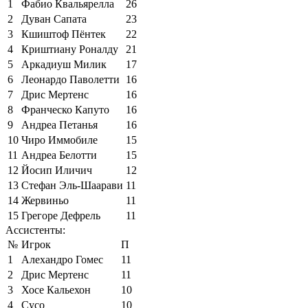
1
Фабио Квальярелла
26
2
Дуван Сапата
23
3
Кшиштоф Пёнтек
22
4
Криштиану Роналду
21
5
Аркадиуш Милик
17
6
Леонардо Паволетти
16
7
Дрис Мертенс
16
8
Франческо Капуто
16
9
Андреа Петанья
16
10
Чиро Иммобиле
15
11
Андреа Белотти
15
12
Йосип Иличич
12
13
Стефан Эль-Шаарави
11
14
Жервиньо
11
15
Грегоре Дефрель
11
Ассистенты:
№
Игрок
П
1
Алехандро Гомес
11
2
Дрис Мертенс
11
3
Хосе Кальехон
10
4
Сусо
10