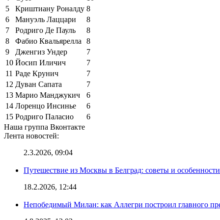
5
Криштиану Роналду
8
6
Мануэль Лаццари
8
7
Родриго Де Пауль
8
8
Фабио Квальярелла
8
9
Дженгиз Ундер
7
10
Йосип Иличич
7
11
Раде Крунич
7
12
Дуван Сапата
7
13
Марио Манджукич
6
14
Лоренцо Инсинье
6
15
Родриго Паласио
6
Наша группа Вконтакте
Лента новостей:
2.3.2026, 09:04
Путешествие из Москвы в Белград: советы и особенност
18.2.2026, 12:44
Непобедимый Милан: как Аллегри построил главного пр