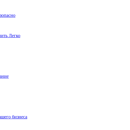
езопасно
пить Легко
ание
ашего бизнеса