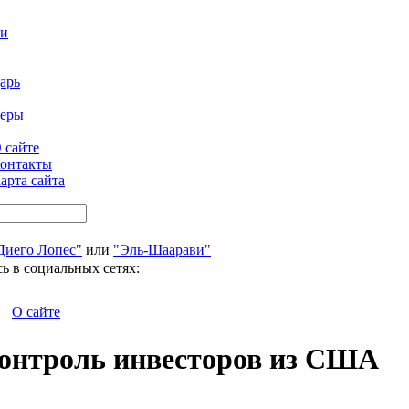
ти
арь
феры
 сайте
онтакты
арта сайта
Диего Лопес"
или
"Эль-Шаарави"
ь в социальных сетях:
О сайте
контроль инвесторов из США