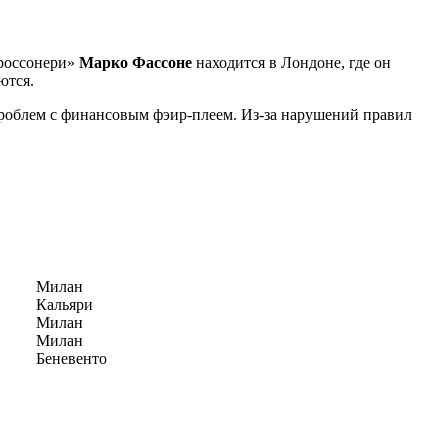
«россонери»
Марко Фассоне
находится в Лондоне, где он
ются.
проблем с финансовым фэир-плеем. Из-за нарушений правил
Милан
Кальяри
Милан
Милан
Беневенто