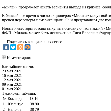
«Милан» продолжает искать варианты выхода из кризиса, сообщае
В ближайшее время в число акционеров «Милана» могут войт
провел переговоры с американцами. Они представляют две ком
Новые инвесторы готовы выкупить основную часть акций «Мил
ФФП «Милан» может быть исключен из Лиги Европы в будуще
Поделитесь в социальных сетях:
Комментарии:
Ближайшие матчи:
23 мая 2021
16 мая 2021
12 мая 2021
09 мая 2021
01 мая 2021
Турнирная таблица:
№
Команда
О
И
1
Ювентус
38
90
2
Наполи
38
79