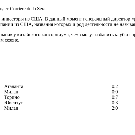
т Corriere della Sera.
и инвесторы из США. В данный момент генеральный директор 
пании из США, названия которых и род деятельности не называ
ана» у китайского консорциума, чем смогут избавить клуб от 
м сезоне.
Аталанта
0:2
Милан
0:0
Торино
0:7
Ювентус
0:3
Милан
2:0