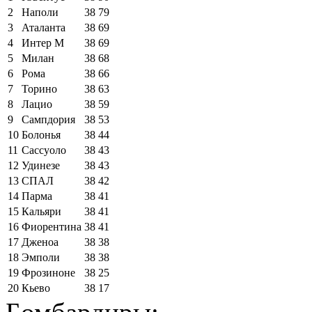
2
Наполи
38
79
3
Аталанта
38
69
4
Интер М
38
69
5
Милан
38
68
6
Рома
38
66
7
Торино
38
63
8
Лацио
38
59
9
Сампдория
38
53
10
Болонья
38
44
11
Сассуоло
38
43
12
Удинезе
38
43
13
СПАЛ
38
42
14
Парма
38
41
15
Кальяри
38
41
16
Фиорентина
38
41
17
Дженоа
38
38
18
Эмполи
38
38
19
Фрозиноне
38
25
20
Кьево
38
17