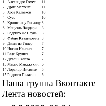
1
Алехандро Гомес
11
2
Дрис Мертенс
11
3
Хосе Кальехон
10
4
Сусо
10
5
Криштиану Роналду
8
6
Мануэль Лаццари
8
7
Родриго Де Пауль
8
8
Фабио Квальярелла
8
9
Дженгиз Ундер
7
10
Йосип Иличич
7
11
Раде Крунич
7
12
Дуван Сапата
7
13
Марио Манджукич
6
14
Лоренцо Инсинье
6
15
Родриго Паласио
6
Наша группа Вконтакте
Лента новостей: