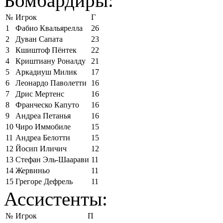
Бомбардиры:
№
Игрок
Г
1
Фабио Квальярелла
26
2
Дуван Сапата
23
3
Кшиштоф Пёнтек
22
4
Криштиану Роналду
21
5
Аркадиуш Милик
17
6
Леонардо Паволетти
16
7
Дрис Мертенс
16
8
Франческо Капуто
16
9
Андреа Петанья
16
10
Чиро Иммобиле
15
11
Андреа Белотти
15
12
Йосип Иличич
12
13
Стефан Эль-Шаарави
11
14
Жервиньо
11
15
Грегоре Дефрель
11
Ассистенты:
№
Игрок
П