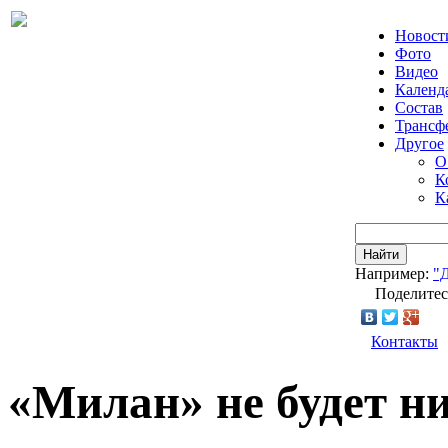
Новост
Фото
Видео
Календ
Состав
Трансф
Другое
О
К
К
Найти
Например:
"
Поделитес
Контакты
«Милан» не будет н