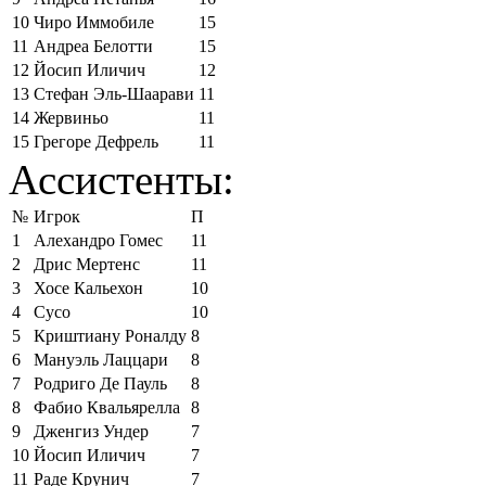
10
Чиро Иммобиле
15
11
Андреа Белотти
15
12
Йосип Иличич
12
13
Стефан Эль-Шаарави
11
14
Жервиньо
11
15
Грегоре Дефрель
11
Ассистенты:
№
Игрок
П
1
Алехандро Гомес
11
2
Дрис Мертенс
11
3
Хосе Кальехон
10
4
Сусо
10
5
Криштиану Роналду
8
6
Мануэль Лаццари
8
7
Родриго Де Пауль
8
8
Фабио Квальярелла
8
9
Дженгиз Ундер
7
10
Йосип Иличич
7
11
Раде Крунич
7