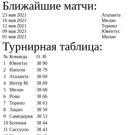
Ближайшие матчи:
23 мая 2021
Аталанта
16 мая 2021
Милан
12 мая 2021
Торино
09 мая 2021
Ювентус
01 мая 2021
Милан
Турнирная таблица:
№
Команда
О
И
1
Ювентус
38
90
2
Наполи
38
79
3
Аталанта
38
69
4
Интер М
38
69
5
Милан
38
68
6
Рома
38
66
7
Торино
38
63
8
Лацио
38
59
9
Сампдория
38
53
10
Болонья
38
44
11
Сассуоло
38
43