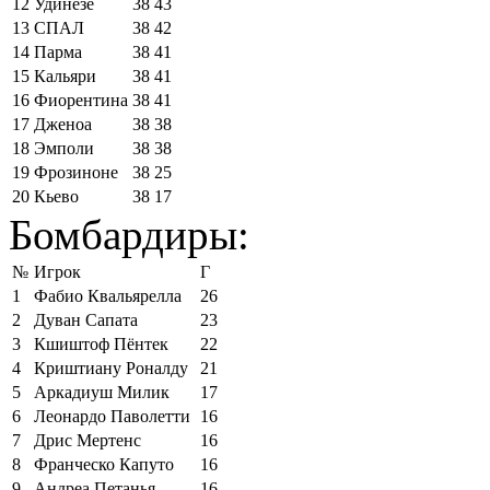
12
Удинезе
38
43
13
СПАЛ
38
42
14
Парма
38
41
15
Кальяри
38
41
16
Фиорентина
38
41
17
Дженоа
38
38
18
Эмполи
38
38
19
Фрозиноне
38
25
20
Кьево
38
17
Бомбардиры:
№
Игрок
Г
1
Фабио Квальярелла
26
2
Дуван Сапата
23
3
Кшиштоф Пёнтек
22
4
Криштиану Роналду
21
5
Аркадиуш Милик
17
6
Леонардо Паволетти
16
7
Дрис Мертенс
16
8
Франческо Капуто
16
9
Андреа Петанья
16