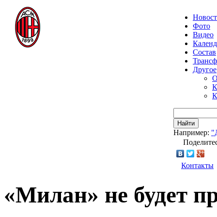
Новос
Фото
Видео
Календ
Состав
Транс
Другое
О
К
К
Найти
Например:
"
Поделитес
Контакты
«Милан» не будет п