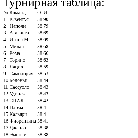
Турнирная таблица:
№
Команда
О
И
1
Ювентус
38
90
2
Наполи
38
79
3
Аталанта
38
69
4
Интер М
38
69
5
Милан
38
68
6
Рома
38
66
7
Торино
38
63
8
Лацио
38
59
9
Сампдория
38
53
10
Болонья
38
44
11
Сассуоло
38
43
12
Удинезе
38
43
13
СПАЛ
38
42
14
Парма
38
41
15
Кальяри
38
41
16
Фиорентина
38
41
17
Дженоа
38
38
18
Эмполи
38
38