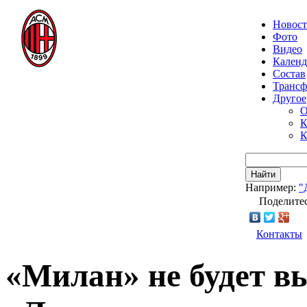
Новос
Фото
Видео
Календ
Состав
Транс
Другое
О
К
К
Найти
Например:
"
Поделитес
Контакты
«Милан» не будет в