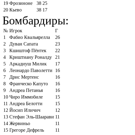
19
Фрозиноне
38
25
20
Кьево
38
17
Бомбардиры:
№
Игрок
Г
1
Фабио Квальярелла
26
2
Дуван Сапата
23
3
Кшиштоф Пёнтек
22
4
Криштиану Роналду
21
5
Аркадиуш Милик
17
6
Леонардо Паволетти
16
7
Дрис Мертенс
16
8
Франческо Капуто
16
9
Андреа Петанья
16
10
Чиро Иммобиле
15
11
Андреа Белотти
15
12
Йосип Иличич
12
13
Стефан Эль-Шаарави
11
14
Жервиньо
11
15
Грегоре Дефрель
11