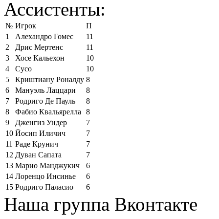
Ассистенты:
№
Игрок
П
1
Алехандро Гомес
11
2
Дрис Мертенс
11
3
Хосе Кальехон
10
4
Сусо
10
5
Криштиану Роналду
8
6
Мануэль Лаццари
8
7
Родриго Де Пауль
8
8
Фабио Квальярелла
8
9
Дженгиз Ундер
7
10
Йосип Иличич
7
11
Раде Крунич
7
12
Дуван Сапата
7
13
Марио Манджукич
6
14
Лоренцо Инсинье
6
15
Родриго Паласио
6
Наша группа Вконтакте