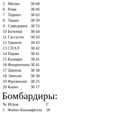
5
Милан
38
68
6
Рома
38
66
7
Торино
38
63
8
Лацио
38
59
9
Сампдория
38
53
10
Болонья
38
44
11
Сассуоло
38
43
12
Удинезе
38
43
13
СПАЛ
38
42
14
Парма
38
41
15
Кальяри
38
41
16
Фиорентина
38
41
17
Дженоа
38
38
18
Эмполи
38
38
19
Фрозиноне
38
25
20
Кьево
38
17
Бомбардиры:
№
Игрок
Г
1
Фабио Квальярелла
26