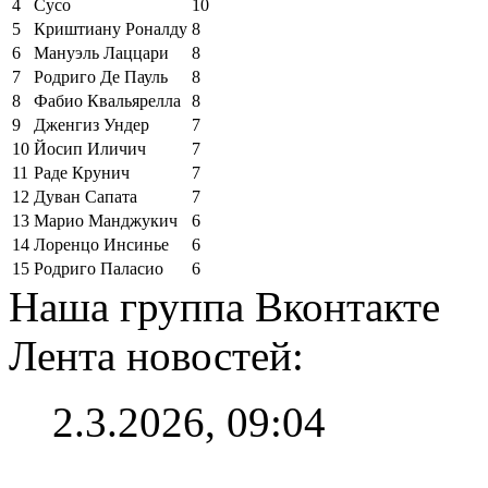
4
Сусо
10
5
Криштиану Роналду
8
6
Мануэль Лаццари
8
7
Родриго Де Пауль
8
8
Фабио Квальярелла
8
9
Дженгиз Ундер
7
10
Йосип Иличич
7
11
Раде Крунич
7
12
Дуван Сапата
7
13
Марио Манджукич
6
14
Лоренцо Инсинье
6
15
Родриго Паласио
6
Наша группа Вконтакте
Лента новостей:
2.3.2026, 09:04