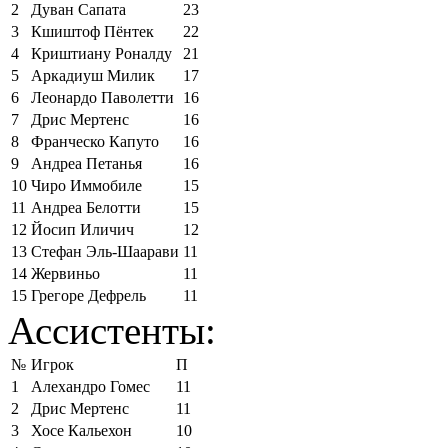
2
Дуван Сапата
23
3
Кшиштоф Пёнтек
22
4
Криштиану Роналду
21
5
Аркадиуш Милик
17
6
Леонардо Паволетти
16
7
Дрис Мертенс
16
8
Франческо Капуто
16
9
Андреа Петанья
16
10
Чиро Иммобиле
15
11
Андреа Белотти
15
12
Йосип Иличич
12
13
Стефан Эль-Шаарави
11
14
Жервиньо
11
15
Грегоре Дефрель
11
Ассистенты:
№
Игрок
П
1
Алехандро Гомес
11
2
Дрис Мертенс
11
3
Хосе Кальехон
10