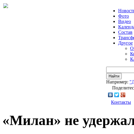
Новост
Фото
Видео
Календ
Состав
Трансф
Другое
О
К
К
Найти
Например:
"
Поделитес
Контакты
«Милан» не удержал