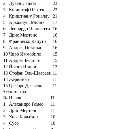
2
Дуван Сапата
23
3
Кшиштоф Пёнтек
22
4
Криштиану Роналду
21
5
Аркадиуш Милик
17
6
Леонардо Паволетти
16
7
Дрис Мертенс
16
8
Франческо Капуто
16
9
Андреа Петанья
16
10
Чиро Иммобиле
15
11
Андреа Белотти
15
12
Йосип Иличич
12
13
Стефан Эль-Шаарави
11
14
Жервиньо
11
15
Грегоре Дефрель
11
Ассистенты:
№
Игрок
П
1
Алехандро Гомес
11
2
Дрис Мертенс
11
3
Хосе Кальехон
10
4
Сусо
10