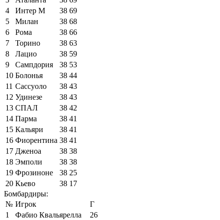
4
Интер М
38
69
5
Милан
38
68
6
Рома
38
66
7
Торино
38
63
8
Лацио
38
59
9
Сампдория
38
53
10
Болонья
38
44
11
Сассуоло
38
43
12
Удинезе
38
43
13
СПАЛ
38
42
14
Парма
38
41
15
Кальяри
38
41
16
Фиорентина
38
41
17
Дженоа
38
38
18
Эмполи
38
38
19
Фрозиноне
38
25
20
Кьево
38
17
Бомбардиры:
№
Игрок
Г
1
Фабио Квальярелла
26