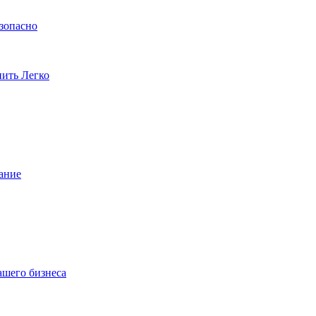
езопасно
пить Легко
ание
ашего бизнеса