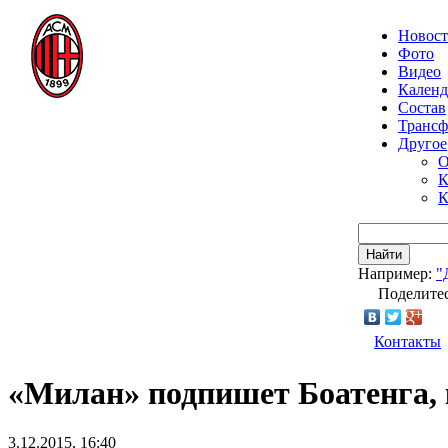
Новос
Фото
Видео
Календ
Состав
Транс
Другое
О
К
К
Найти
Например:
"
Поделитес
Контакты
«Милан» подпишет Боатенга, 
3.12.2015, 16:40