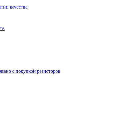
тии качества
ms
язано с покупкой резисторов