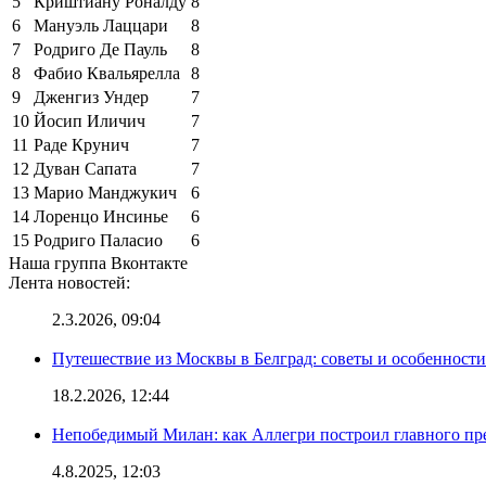
5
Криштиану Роналду
8
6
Мануэль Лаццари
8
7
Родриго Де Пауль
8
8
Фабио Квальярелла
8
9
Дженгиз Ундер
7
10
Йосип Иличич
7
11
Раде Крунич
7
12
Дуван Сапата
7
13
Марио Манджукич
6
14
Лоренцо Инсинье
6
15
Родриго Паласио
6
Наша группа Вконтакте
Лента новостей:
2.3.2026, 09:04
Путешествие из Москвы в Белград: советы и особенност
18.2.2026, 12:44
Непобедимый Милан: как Аллегри построил главного пр
4.8.2025, 12:03