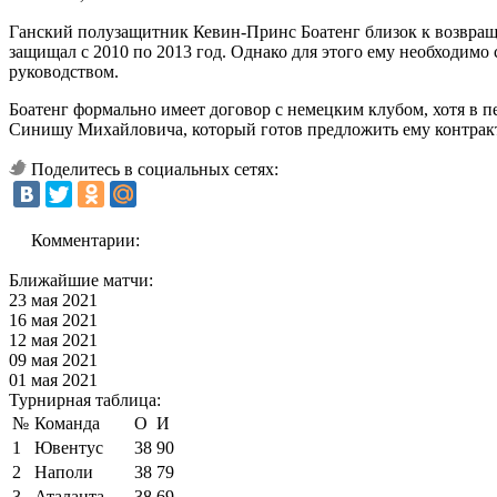
Ганский полузащитник Кевин-Принс Боатенг близок к возвращен
защищал с 2010 по 2013 год. Однако для этого ему необходимо
руководством.
Боатенг формально имеет договор с немецким клубом, хотя в 
Синишу Михайловича, который готов предложить ему контракт
Поделитесь в социальных сетях:
Комментарии:
Ближайшие матчи:
23 мая 2021
16 мая 2021
12 мая 2021
09 мая 2021
01 мая 2021
Турнирная таблица:
№
Команда
О
И
1
Ювентус
38
90
2
Наполи
38
79
3
Аталанта
38
69