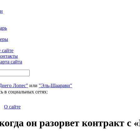
ти
арь
феры
 сайте
онтакты
арта сайта
Диего Лопес"
или
"Эль-Шаарави"
ь в социальных сетях:
О сайте
когда он разорвет контракт с