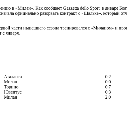
ию в «Милан». Как сообщает Gazzetta dello Sport, в январе Боа
 сначала официально разорвать контракт с «Шальке», который отч
первой части нынешнего сезона тренировался с «Миланом» и про
 с января.
Аталанта
0:2
Милан
0:0
Торино
0:7
Ювентус
0:3
Милан
2:0