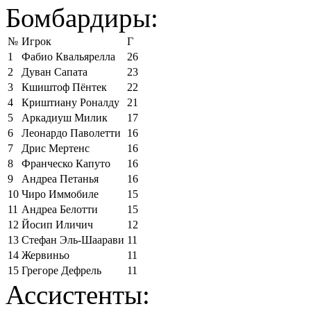
Бомбардиры:
№
Игрок
Г
1
Фабио Квальярелла
26
2
Дуван Сапата
23
3
Кшиштоф Пёнтек
22
4
Криштиану Роналду
21
5
Аркадиуш Милик
17
6
Леонардо Паволетти
16
7
Дрис Мертенс
16
8
Франческо Капуто
16
9
Андреа Петанья
16
10
Чиро Иммобиле
15
11
Андреа Белотти
15
12
Йосип Иличич
12
13
Стефан Эль-Шаарави
11
14
Жервиньо
11
15
Грегоре Дефрель
11
Ассистенты: