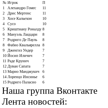
№
Игрок
П
1
Алехандро Гомес
11
2
Дрис Мертенс
11
3
Хосе Кальехон
10
4
Сусо
10
5
Криштиану Роналду
8
6
Мануэль Лаццари
8
7
Родриго Де Пауль
8
8
Фабио Квальярелла
8
9
Дженгиз Ундер
7
10
Йосип Иличич
7
11
Раде Крунич
7
12
Дуван Сапата
7
13
Марио Манджукич
6
14
Лоренцо Инсинье
6
15
Родриго Паласио
6
Наша группа Вконтакте
Лента новостей: