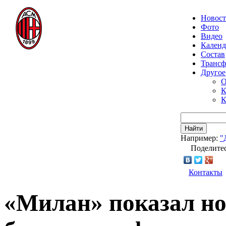
Новос
Фото
Видео
Календ
Состав
Транс
Другое
О
К
К
Найти
Например:
"
Поделитес
Контакты
«Милан» показал но