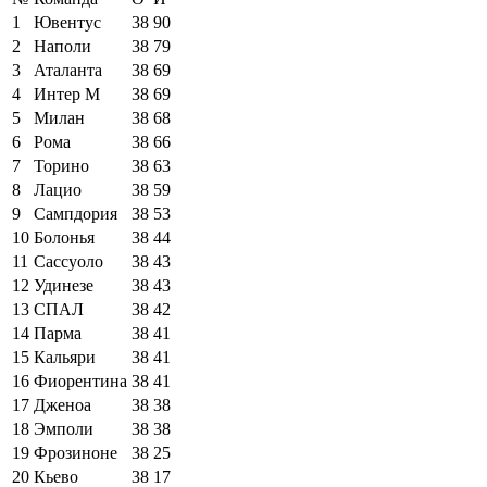
1
Ювентус
38
90
2
Наполи
38
79
3
Аталанта
38
69
4
Интер М
38
69
5
Милан
38
68
6
Рома
38
66
7
Торино
38
63
8
Лацио
38
59
9
Сампдория
38
53
10
Болонья
38
44
11
Сассуоло
38
43
12
Удинезе
38
43
13
СПАЛ
38
42
14
Парма
38
41
15
Кальяри
38
41
16
Фиорентина
38
41
17
Дженоа
38
38
18
Эмполи
38
38
19
Фрозиноне
38
25
20
Кьево
38
17