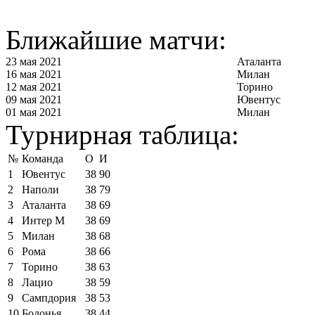
Ближайшие матчи:
23 мая 2021
Аталанта
16 мая 2021
Милан
12 мая 2021
Торино
09 мая 2021
Ювентус
01 мая 2021
Милан
Турнирная таблица:
№
Команда
О
И
1
Ювентус
38
90
2
Наполи
38
79
3
Аталанта
38
69
4
Интер М
38
69
5
Милан
38
68
6
Рома
38
66
7
Торино
38
63
8
Лацио
38
59
9
Сампдория
38
53
10
Болонья
38
44