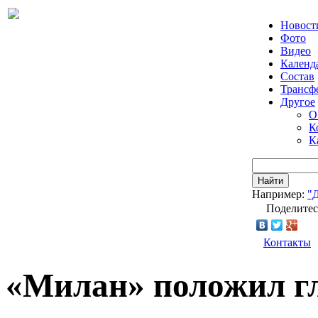
Новост
Фото
Видео
Календ
Состав
Трансф
Другое
О
К
К
Найти
Например:
"
Поделитес
Контакты
«Милан» положил гл