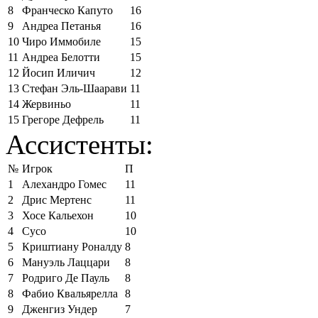
8
Франческо Капуто
16
9
Андреа Петанья
16
10
Чиро Иммобиле
15
11
Андреа Белотти
15
12
Йосип Иличич
12
13
Стефан Эль-Шаарави
11
14
Жервиньо
11
15
Грегоре Дефрель
11
Ассистенты:
№
Игрок
П
1
Алехандро Гомес
11
2
Дрис Мертенс
11
3
Хосе Кальехон
10
4
Сусо
10
5
Криштиану Роналду
8
6
Мануэль Лаццари
8
7
Родриго Де Пауль
8
8
Фабио Квальярелла
8
9
Дженгиз Ундер
7