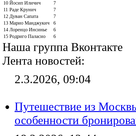
10
Йосип Иличич
7
11
Раде Крунич
7
12
Дуван Сапата
7
13
Марио Манджукич
6
14
Лоренцо Инсинье
6
15
Родриго Паласио
6
Наша группа Вконтакте
Лента новостей:
2.3.2026, 09:04
Путешествие из Москвы
особенности брониров