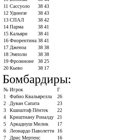
11
Сассуоло
38
43
12
Удинезе
38
43
13
СПАЛ
38
42
14
Парма
38
41
15
Кальяри
38
41
16
Фиорентина
38
41
17
Дженоа
38
38
18
Эмполи
38
38
19
Фрозиноне
38
25
20
Кьево
38
17
Бомбардиры:
№
Игрок
Г
1
Фабио Квальярелла
26
2
Дуван Сапата
23
3
Кшиштоф Пёнтек
22
4
Криштиану Роналду
21
5
Аркадиуш Милик
17
6
Леонардо Паволетти
16
7
Дрис Мертенс
16