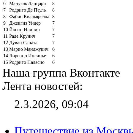
6
Мануэль Лаццари
8
7
Родриго Де Пауль
8
8
Фабио Квальярелла
8
9
Дженгиз Ундер
7
10
Йосип Иличич
7
11
Раде Крунич
7
12
Дуван Сапата
7
13
Марио Манджукич
6
14
Лоренцо Инсинье
6
15
Родриго Паласио
6
Наша группа Вконтакте
Лента новостей:
2.3.2026, 09:04
Путешествие из Москвы