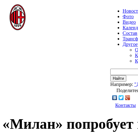
Новос
Фото
Видео
Календ
Состав
Транс
Другое
О
К
К
Найти
Например:
"
Поделитес
Контакты
«Милан» попробует 