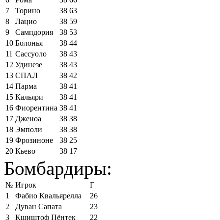
7
Торино
38
63
8
Лацио
38
59
9
Сампдория
38
53
10
Болонья
38
44
11
Сассуоло
38
43
12
Удинезе
38
43
13
СПАЛ
38
42
14
Парма
38
41
15
Кальяри
38
41
16
Фиорентина
38
41
17
Дженоа
38
38
18
Эмполи
38
38
19
Фрозиноне
38
25
20
Кьево
38
17
Бомбардиры:
№
Игрок
Г
1
Фабио Квальярелла
26
2
Дуван Сапата
23
3
Кшиштоф Пёнтек
22