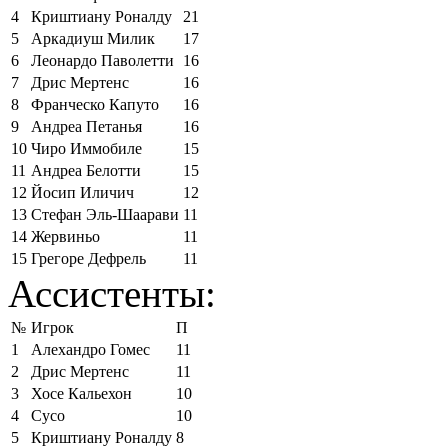
4
Криштиану Роналду
21
5
Аркадиуш Милик
17
6
Леонардо Паволетти
16
7
Дрис Мертенс
16
8
Франческо Капуто
16
9
Андреа Петанья
16
10
Чиро Иммобиле
15
11
Андреа Белотти
15
12
Йосип Иличич
12
13
Стефан Эль-Шаарави
11
14
Жервиньо
11
15
Грегоре Дефрель
11
Ассистенты:
№
Игрок
П
1
Алехандро Гомес
11
2
Дрис Мертенс
11
3
Хосе Кальехон
10
4
Сусо
10
5
Криштиану Роналду
8