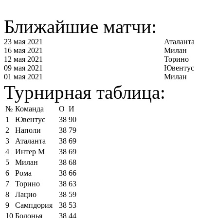
Ближайшие матчи:
23 мая 2021
Аталанта
16 мая 2021
Милан
12 мая 2021
Торино
09 мая 2021
Ювентус
01 мая 2021
Милан
Турнирная таблица:
№
Команда
О
И
1
Ювентус
38
90
2
Наполи
38
79
3
Аталанта
38
69
4
Интер М
38
69
5
Милан
38
68
6
Рома
38
66
7
Торино
38
63
8
Лацио
38
59
9
Сампдория
38
53
10
Болонья
38
44