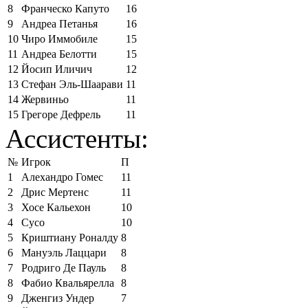
8
Франческо Капуто
16
9
Андреа Петанья
16
10
Чиро Иммобиле
15
11
Андреа Белотти
15
12
Йосип Иличич
12
13
Стефан Эль-Шаарави
11
14
Жервиньо
11
15
Грегоре Дефрель
11
Ассистенты:
№
Игрок
П
1
Алехандро Гомес
11
2
Дрис Мертенс
11
3
Хосе Кальехон
10
4
Сусо
10
5
Криштиану Роналду
8
6
Мануэль Лаццари
8
7
Родриго Де Пауль
8
8
Фабио Квальярелла
8
9
Дженгиз Ундер
7