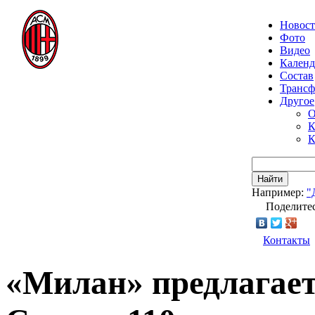
Новос
Фото
Видео
Календ
Состав
Транс
Другое
О
К
К
Найти
Например:
"
Поделитес
Контакты
«Милан» предлагает