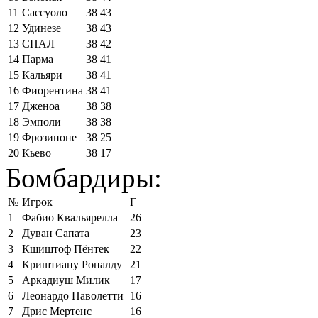
11
Сассуоло
38
43
12
Удинезе
38
43
13
СПАЛ
38
42
14
Парма
38
41
15
Кальяри
38
41
16
Фиорентина
38
41
17
Дженоа
38
38
18
Эмполи
38
38
19
Фрозиноне
38
25
20
Кьево
38
17
Бомбардиры:
№
Игрок
Г
1
Фабио Квальярелла
26
2
Дуван Сапата
23
3
Кшиштоф Пёнтек
22
4
Криштиану Роналду
21
5
Аркадиуш Милик
17
6
Леонардо Паволетти
16
7
Дрис Мертенс
16