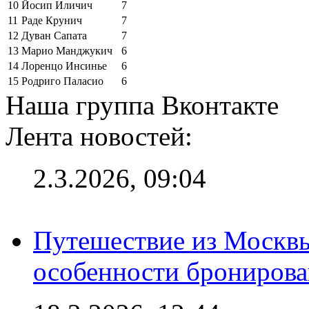
10
Йосип Иличич
7
11
Раде Крунич
7
12
Дуван Сапата
7
13
Марио Манджукич
6
14
Лоренцо Инсинье
6
15
Родриго Паласио
6
Наша группа Вконтакте
Лента новостей:
2.3.2026, 09:04
Путешествие из Москвы
особенности брониров