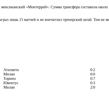
 мексиканский «Монтеррей». Сумма трансфера составила около 
рал лишь 15 матчей и не впечатлил тренерский штаб. Тем не ме
Аталанта
0:2
Милан
0:0
Торино
0:7
Ювентус
0:3
Милан
2:0