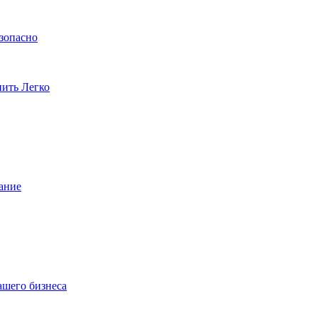
езопасно
пить Легко
ание
ашего бизнеса