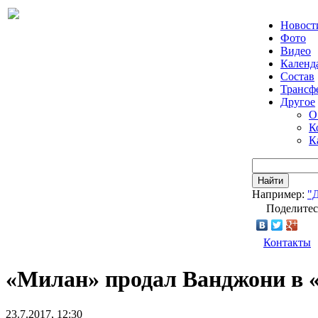
Новост
Фото
Видео
Календ
Состав
Трансф
Другое
О
К
К
Найти
Например:
"
Поделитес
Контакты
«Милан» продал Ванджони в 
23.7.2017, 12:30