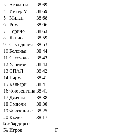
3
Аталанта
38
69
4
Интер М
38
69
5
Милан
38
68
6
Рома
38
66
7
Торино
38
63
8
Лацио
38
59
9
Сампдория
38
53
10
Болонья
38
44
11
Сассуоло
38
43
12
Удинезе
38
43
13
СПАЛ
38
42
14
Парма
38
41
15
Кальяри
38
41
16
Фиорентина
38
41
17
Дженоа
38
38
18
Эмполи
38
38
19
Фрозиноне
38
25
20
Кьево
38
17
Бомбардиры:
№
Игрок
Г