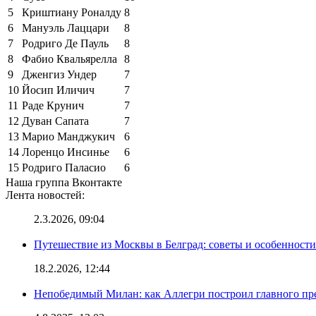
5
Криштиану Роналду
8
6
Мануэль Лаццари
8
7
Родриго Де Пауль
8
8
Фабио Квальярелла
8
9
Дженгиз Ундер
7
10
Йосип Иличич
7
11
Раде Крунич
7
12
Дуван Сапата
7
13
Марио Манджукич
6
14
Лоренцо Инсинье
6
15
Родриго Паласио
6
Наша группа Вконтакте
Лента новостей:
2.3.2026, 09:04
Путешествие из Москвы в Белград: советы и особенност
18.2.2026, 12:44
Непобедимый Милан: как Аллегри построил главного пр