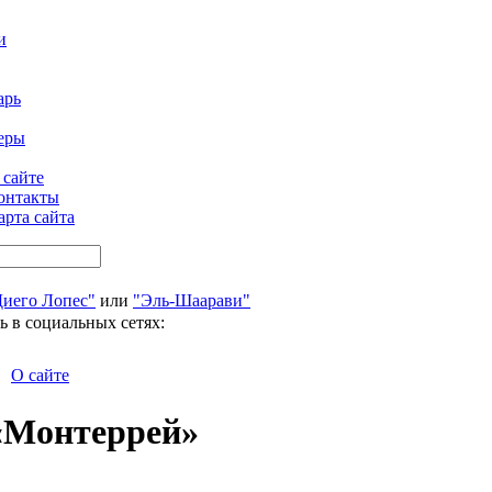
и
арь
еры
 сайте
онтакты
арта сайта
Диего Лопес"
или
"Эль-Шаарави"
ь в социальных сетях:
О сайте
«Монтеррей»