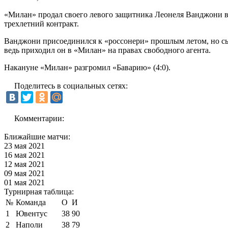
«Милан» продал своего левого защитника Леонеля Ванджони в
трехлетний контракт.
Ванджони присоединился к «россонери» прошлым летом, но сыг
ведь приходил он в «Милан» на правах свободного агента.
Накануне «Милан» разгромил «Баварию» (4:0).
Поделитесь в социальных сетях:
Комментарии:
Ближайшие матчи:
23 мая 2021
16 мая 2021
12 мая 2021
09 мая 2021
01 мая 2021
Турнирная таблица:
№
Команда
О
И
1
Ювентус
38
90
2
Наполи
38
79