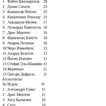
1
Фабио Квальярелла
26
2
Дуван Сапата
23
3
Кшиштоф Пёнтек
22
4
Криштиану Роналду
21
5
Аркадиуш Милик
17
6
Леонардо Паволетти
16
7
Дрис Мертенс
16
8
Франческо Капуто
16
9
Андреа Петанья
16
10
Чиро Иммобиле
15
11
Андреа Белотти
15
12
Йосип Иличич
12
13
Стефан Эль-Шаарави
11
14
Жервиньо
11
15
Грегоре Дефрель
11
Ассистенты:
№
Игрок
П
1
Алехандро Гомес
11
2
Дрис Мертенс
11
3
Хосе Кальехон
10
4
Сусо
10