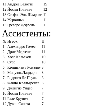
11
Андреа Белотти
15
12
Йосип Иличич
12
13
Стефан Эль-Шаарави
11
14
Жервиньо
11
15
Грегоре Дефрель
11
Ассистенты:
№
Игрок
П
1
Алехандро Гомес
11
2
Дрис Мертенс
11
3
Хосе Кальехон
10
4
Сусо
10
5
Криштиану Роналду
8
6
Мануэль Лаццари
8
7
Родриго Де Пауль
8
8
Фабио Квальярелла
8
9
Дженгиз Ундер
7
10
Йосип Иличич
7
11
Раде Крунич
7
12
Дуван Сапата
7