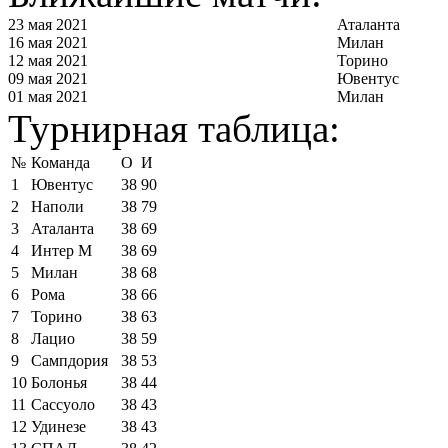
23 мая 2021
Аталанта
16 мая 2021
Милан
12 мая 2021
Торино
09 мая 2021
Ювентус
01 мая 2021
Милан
Турнирная таблица:
№
Команда
О
И
1
Ювентус
38
90
2
Наполи
38
79
3
Аталанта
38
69
4
Интер М
38
69
5
Милан
38
68
6
Рома
38
66
7
Торино
38
63
8
Лацио
38
59
9
Сампдория
38
53
10
Болонья
38
44
11
Сассуоло
38
43
12
Удинезе
38
43