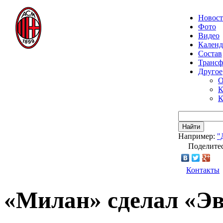
Новос
Фото
Видео
Календ
Состав
Транс
Другое
О
К
К
Найти
Например:
"
Поделитес
Контакты
«Милан» сделал «Эв