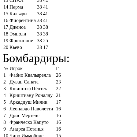
13
СПАЛ
38
42
14
Парма
38
41
15
Кальяри
38
41
16
Фиорентина
38
41
17
Дженоа
38
38
18
Эмполи
38
38
19
Фрозиноне
38
25
20
Кьево
38
17
Бомбардиры:
№
Игрок
Г
1
Фабио Квальярелла
26
2
Дуван Сапата
23
3
Кшиштоф Пёнтек
22
4
Криштиану Роналду
21
5
Аркадиуш Милик
17
6
Леонардо Паволетти
16
7
Дрис Мертенс
16
8
Франческо Капуто
16
9
Андреа Петанья
16
10
Чиро Иммобиле
15