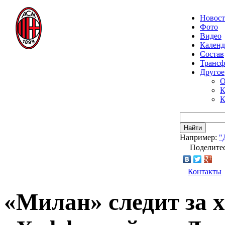
Новос
Фото
Видео
Календ
Состав
Транс
Другое
О
К
К
Найти
Например:
"
Поделитес
Контакты
«Милан» следит за 