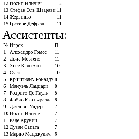
12
Йосип Иличич
12
13
Стефан Эль-Шаарави
11
14
Жервиньо
11
15
Грегоре Дефрель
11
Ассистенты:
№
Игрок
П
1
Алехандро Гомес
11
2
Дрис Мертенс
11
3
Хосе Кальехон
10
4
Сусо
10
5
Криштиану Роналду
8
6
Мануэль Лаццари
8
7
Родриго Де Пауль
8
8
Фабио Квальярелла
8
9
Дженгиз Ундер
7
10
Йосип Иличич
7
11
Раде Крунич
7
12
Дуван Сапата
7
13
Марио Манджукич
6