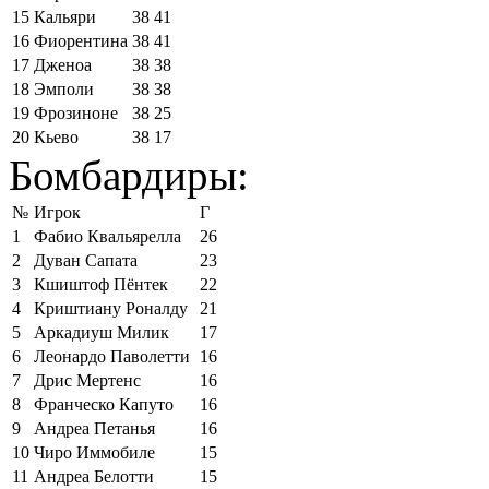
15
Кальяри
38
41
16
Фиорентина
38
41
17
Дженоа
38
38
18
Эмполи
38
38
19
Фрозиноне
38
25
20
Кьево
38
17
Бомбардиры:
№
Игрок
Г
1
Фабио Квальярелла
26
2
Дуван Сапата
23
3
Кшиштоф Пёнтек
22
4
Криштиану Роналду
21
5
Аркадиуш Милик
17
6
Леонардо Паволетти
16
7
Дрис Мертенс
16
8
Франческо Капуто
16
9
Андреа Петанья
16
10
Чиро Иммобиле
15
11
Андреа Белотти
15