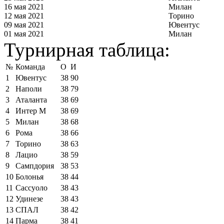
16 мая 2021
Милан
12 мая 2021
Торино
09 мая 2021
Ювентус
01 мая 2021
Милан
Турнирная таблица:
№
Команда
О
И
1
Ювентус
38
90
2
Наполи
38
79
3
Аталанта
38
69
4
Интер М
38
69
5
Милан
38
68
6
Рома
38
66
7
Торино
38
63
8
Лацио
38
59
9
Сампдория
38
53
10
Болонья
38
44
11
Сассуоло
38
43
12
Удинезе
38
43
13
СПАЛ
38
42
14
Парма
38
41