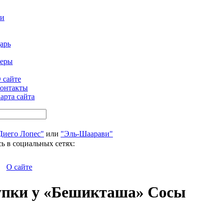
ти
арь
феры
 сайте
онтакты
арта сайта
Диего Лопес"
или
"Эль-Шаарави"
ь в социальных сетях:
О сайте
купки у «Бешикташа» Сосы