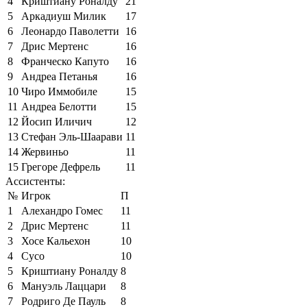
4
Криштиану Роналду
21
5
Аркадиуш Милик
17
6
Леонардо Паволетти
16
7
Дрис Мертенс
16
8
Франческо Капуто
16
9
Андреа Петанья
16
10
Чиро Иммобиле
15
11
Андреа Белотти
15
12
Йосип Иличич
12
13
Стефан Эль-Шаарави
11
14
Жервиньо
11
15
Грегоре Дефрель
11
Ассистенты:
№
Игрок
П
1
Алехандро Гомес
11
2
Дрис Мертенс
11
3
Хосе Кальехон
10
4
Сусо
10
5
Криштиану Роналду
8
6
Мануэль Лаццари
8
7
Родриго Де Пауль
8