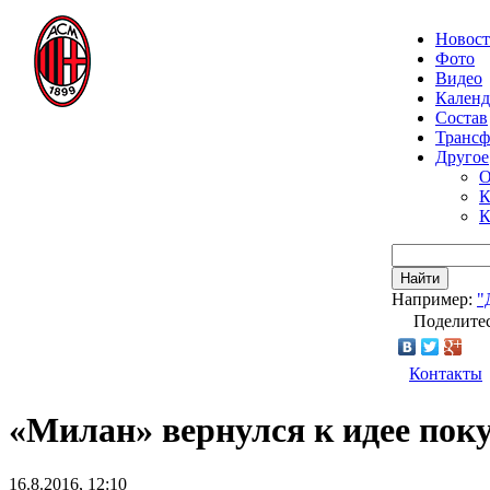
Новос
Фото
Видео
Календ
Состав
Транс
Другое
О
К
К
Найти
Например:
"
Поделитес
Контакты
«Милан» вернулся к идее по
16.8.2016, 12:10