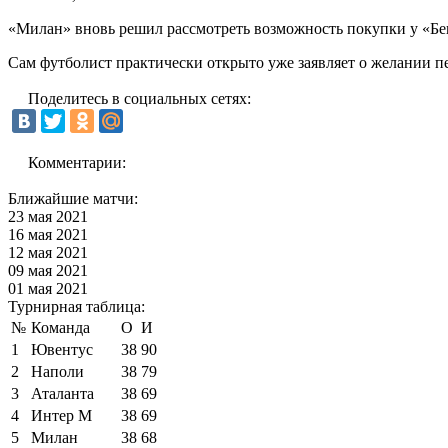
«Милан» вновь решил рассмотреть возможность покупки у «Бе
Сам футболист практически открыто уже заявляет о желании пе
Поделитесь в социальных сетях:
Комментарии:
Ближайшие матчи:
23 мая 2021
16 мая 2021
12 мая 2021
09 мая 2021
01 мая 2021
Турнирная таблица:
№
Команда
О
И
1
Ювентус
38
90
2
Наполи
38
79
3
Аталанта
38
69
4
Интер М
38
69
5
Милан
38
68