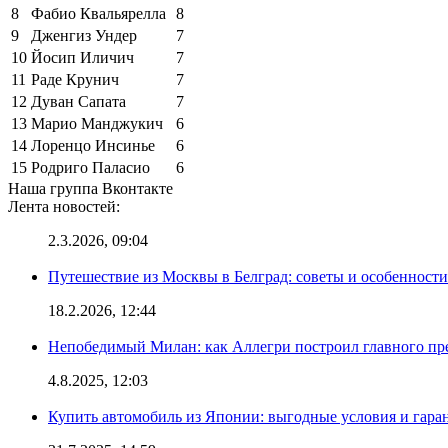
8
Фабио Квальярелла
8
9
Дженгиз Ундер
7
10
Йосип Иличич
7
11
Раде Крунич
7
12
Дуван Сапата
7
13
Марио Манджукич
6
14
Лоренцо Инсинье
6
15
Родриго Паласио
6
Наша группа Вконтакте
Лента новостей:
2.3.2026, 09:04
Путешествие из Москвы в Белград: советы и особенност
18.2.2026, 12:44
Непобедимый Милан: как Аллегри построил главного пр
4.8.2025, 12:03
Купить автомобиль из Японии: выгодные условия и гаран