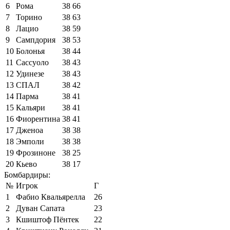
6
Рома
38
66
7
Торино
38
63
8
Лацио
38
59
9
Сампдория
38
53
10
Болонья
38
44
11
Сассуоло
38
43
12
Удинезе
38
43
13
СПАЛ
38
42
14
Парма
38
41
15
Кальяри
38
41
16
Фиорентина
38
41
17
Дженоа
38
38
18
Эмполи
38
38
19
Фрозиноне
38
25
20
Кьево
38
17
Бомбардиры:
№
Игрок
Г
1
Фабио Квальярелла
26
2
Дуван Сапата
23
3
Кшиштоф Пёнтек
22