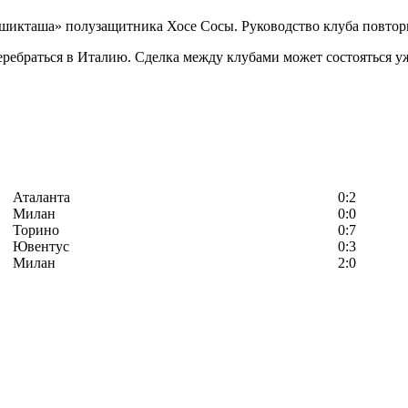
шикташа» полузащитника Хосе Сосы. Руководство клуба повторн
ребраться в Италию. Сделка между клубами может состояться уж
Аталанта
0:2
Милан
0:0
Торино
0:7
Ювентус
0:3
Милан
2:0