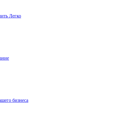
пить Легко
ание
ашего бизнеса