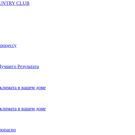
 COUNTRY CLUB
процессу
учшего Результата
климата в вашем доме
климата в вашем доме
езопасно