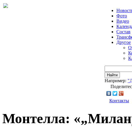
Новост
Фото
Видео
Календ
Состав
Трансф
Другое
О
К
К
Найти
Например:
"
Поделитес
Контакты
Монтелла: «„Милану