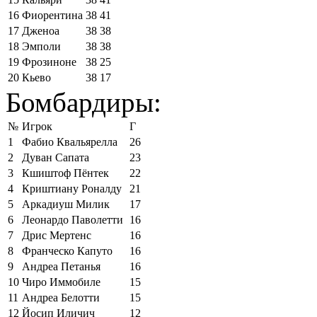
16
Фиорентина
38
41
17
Дженоа
38
38
18
Эмполи
38
38
19
Фрозиноне
38
25
20
Кьево
38
17
Бомбардиры:
№
Игрок
Г
1
Фабио Квальярелла
26
2
Дуван Сапата
23
3
Кшиштоф Пёнтек
22
4
Криштиану Роналду
21
5
Аркадиуш Милик
17
6
Леонардо Паволетти
16
7
Дрис Мертенс
16
8
Франческо Капуто
16
9
Андреа Петанья
16
10
Чиро Иммобиле
15
11
Андреа Белотти
15
12
Йосип Иличич
12