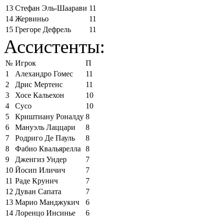
13
Стефан Эль-Шаарави
11
14
Жервиньо
11
15
Грегоре Дефрель
11
Ассистенты:
№
Игрок
П
1
Алехандро Гомес
11
2
Дрис Мертенс
11
3
Хосе Кальехон
10
4
Сусо
10
5
Криштиану Роналду
8
6
Мануэль Лаццари
8
7
Родриго Де Пауль
8
8
Фабио Квальярелла
8
9
Дженгиз Ундер
7
10
Йосип Иличич
7
11
Раде Крунич
7
12
Дуван Сапата
7
13
Марио Манджукич
6
14
Лоренцо Инсинье
6