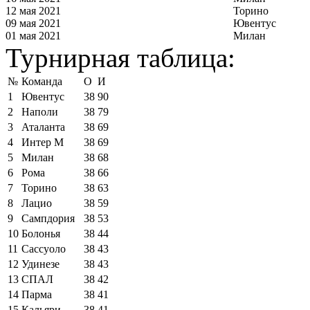
12 мая 2021
Торино
09 мая 2021
Ювентус
01 мая 2021
Милан
Турнирная таблица:
№
Команда
О
И
1
Ювентус
38
90
2
Наполи
38
79
3
Аталанта
38
69
4
Интер М
38
69
5
Милан
38
68
6
Рома
38
66
7
Торино
38
63
8
Лацио
38
59
9
Сампдория
38
53
10
Болонья
38
44
11
Сассуоло
38
43
12
Удинезе
38
43
13
СПАЛ
38
42
14
Парма
38
41
15
Кальяри
38
41