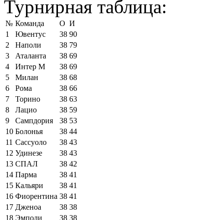
Турнирная таблица:
№
Команда
О
И
1
Ювентус
38
90
2
Наполи
38
79
3
Аталанта
38
69
4
Интер М
38
69
5
Милан
38
68
6
Рома
38
66
7
Торино
38
63
8
Лацио
38
59
9
Сампдория
38
53
10
Болонья
38
44
11
Сассуоло
38
43
12
Удинезе
38
43
13
СПАЛ
38
42
14
Парма
38
41
15
Кальяри
38
41
16
Фиорентина
38
41
17
Дженоа
38
38
18
Эмполи
38
38