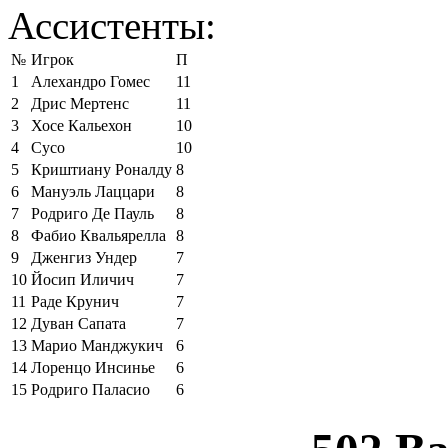
Ассистенты:
№
Игрок
П
1
Алехандро Гомес
11
2
Дрис Мертенс
11
3
Хосе Кальехон
10
4
Сусо
10
5
Криштиану Роналду
8
6
Мануэль Лаццари
8
7
Родриго Де Пауль
8
8
Фабио Квальярелла
8
9
Дженгиз Ундер
7
10
Йосип Иличич
7
11
Раде Крунич
7
12
Дуван Сапата
7
13
Марио Манджукич
6
14
Лоренцо Инсинье
6
15
Родриго Паласио
6