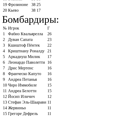
19
Фрозиноне
38
25
20
Кьево
38
17
Бомбардиры:
№
Игрок
Г
1
Фабио Квальярелла
26
2
Дуван Сапата
23
3
Кшиштоф Пёнтек
22
4
Криштиану Роналду
21
5
Аркадиуш Милик
17
6
Леонардо Паволетти
16
7
Дрис Мертенс
16
8
Франческо Капуто
16
9
Андреа Петанья
16
10
Чиро Иммобиле
15
11
Андреа Белотти
15
12
Йосип Иличич
12
13
Стефан Эль-Шаарави
11
14
Жервиньо
11
15
Грегоре Дефрель
11