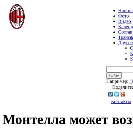
Новос
Фото
Видео
Календ
Состав
Транс
Другое
О
К
К
Найти
Например:
"
Поделитес
Контакты
Монтелла может во