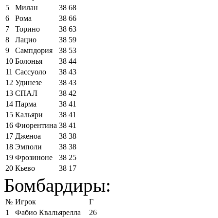
5
Милан
38
68
6
Рома
38
66
7
Торино
38
63
8
Лацио
38
59
9
Сампдория
38
53
10
Болонья
38
44
11
Сассуоло
38
43
12
Удинезе
38
43
13
СПАЛ
38
42
14
Парма
38
41
15
Кальяри
38
41
16
Фиорентина
38
41
17
Дженоа
38
38
18
Эмполи
38
38
19
Фрозиноне
38
25
20
Кьево
38
17
Бомбардиры:
№
Игрок
Г
1
Фабио Квальярелла
26