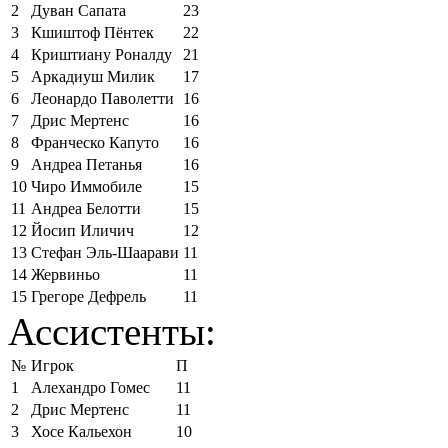
2
Дуван Сапата
23
3
Кшиштоф Пёнтек
22
4
Криштиану Роналду
21
5
Аркадиуш Милик
17
6
Леонардо Паволетти
16
7
Дрис Мертенс
16
8
Франческо Капуто
16
9
Андреа Петанья
16
10
Чиро Иммобиле
15
11
Андреа Белотти
15
12
Йосип Иличич
12
13
Стефан Эль-Шаарави
11
14
Жервиньо
11
15
Грегоре Дефрель
11
Ассистенты:
№
Игрок
П
1
Алехандро Гомес
11
2
Дрис Мертенс
11
3
Хосе Кальехон
10