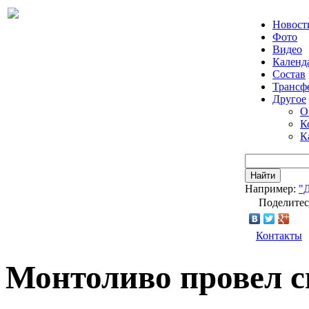
Новост
Фото
Видео
Календ
Состав
Трансф
Другое
О
К
К
Найти
Например:
"
Поделитес
Контакты
Монтоливо провел с