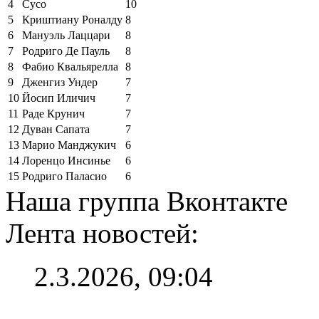
4
Сусо
10
5
Криштиану Роналду
8
6
Мануэль Лаццари
8
7
Родриго Де Пауль
8
8
Фабио Квальярелла
8
9
Дженгиз Ундер
7
10
Йосип Иличич
7
11
Раде Крунич
7
12
Дуван Сапата
7
13
Марио Манджукич
6
14
Лоренцо Инсинье
6
15
Родриго Паласио
6
Наша группа Вконтакте
Лента новостей:
2.3.2026, 09:04