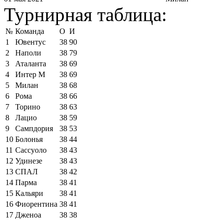
Турнирная таблица:
№
Команда
О
И
1
Ювентус
38
90
2
Наполи
38
79
3
Аталанта
38
69
4
Интер М
38
69
5
Милан
38
68
6
Рома
38
66
7
Торино
38
63
8
Лацио
38
59
9
Сампдория
38
53
10
Болонья
38
44
11
Сассуоло
38
43
12
Удинезе
38
43
13
СПАЛ
38
42
14
Парма
38
41
15
Кальяри
38
41
16
Фиорентина
38
41
17
Дженоа
38
38