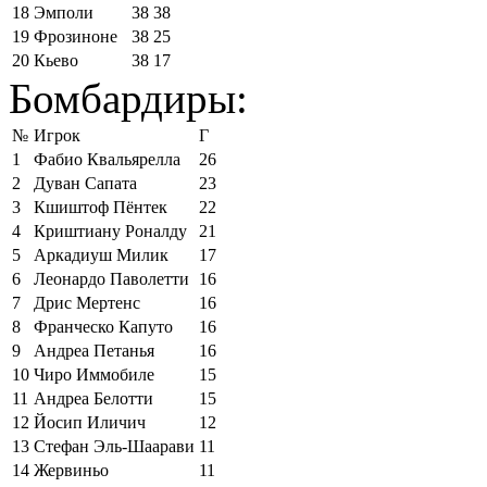
18
Эмполи
38
38
19
Фрозиноне
38
25
20
Кьево
38
17
Бомбардиры:
№
Игрок
Г
1
Фабио Квальярелла
26
2
Дуван Сапата
23
3
Кшиштоф Пёнтек
22
4
Криштиану Роналду
21
5
Аркадиуш Милик
17
6
Леонардо Паволетти
16
7
Дрис Мертенс
16
8
Франческо Капуто
16
9
Андреа Петанья
16
10
Чиро Иммобиле
15
11
Андреа Белотти
15
12
Йосип Иличич
12
13
Стефан Эль-Шаарави
11
14
Жервиньо
11