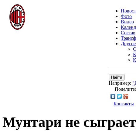
Новос
Фото
Видео
Календ
Состав
Транс
Другое
О
К
К
Найти
Например:
"
Поделитес
Контакты
Мунтари не сыграет