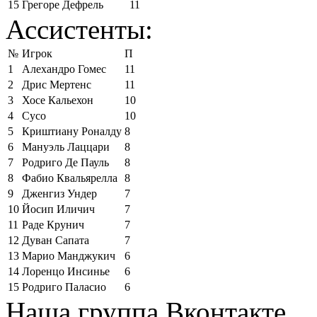
15
Грегоре Дефрель
11
Ассистенты:
№
Игрок
П
1
Алехандро Гомес
11
2
Дрис Мертенс
11
3
Хосе Кальехон
10
4
Сусо
10
5
Криштиану Роналду
8
6
Мануэль Лаццари
8
7
Родриго Де Пауль
8
8
Фабио Квальярелла
8
9
Дженгиз Ундер
7
10
Йосип Иличич
7
11
Раде Крунич
7
12
Дуван Сапата
7
13
Марио Манджукич
6
14
Лоренцо Инсинье
6
15
Родриго Паласио
6
Наша группа Вконтакте