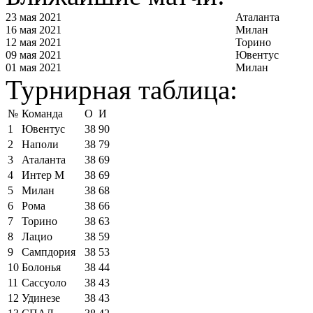
23 мая 2021
Аталанта
16 мая 2021
Милан
12 мая 2021
Торино
09 мая 2021
Ювентус
01 мая 2021
Милан
Турнирная таблица:
№
Команда
О
И
1
Ювентус
38
90
2
Наполи
38
79
3
Аталанта
38
69
4
Интер М
38
69
5
Милан
38
68
6
Рома
38
66
7
Торино
38
63
8
Лацио
38
59
9
Сампдория
38
53
10
Болонья
38
44
11
Сассуоло
38
43
12
Удинезе
38
43