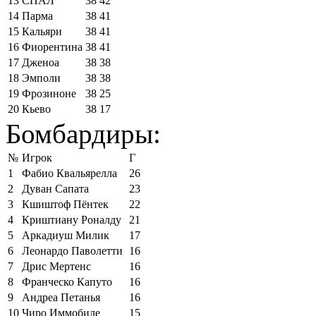
13
СПАЛ
38
42
14
Парма
38
41
15
Кальяри
38
41
16
Фиорентина
38
41
17
Дженоа
38
38
18
Эмполи
38
38
19
Фрозиноне
38
25
20
Кьево
38
17
Бомбардиры:
№
Игрок
Г
1
Фабио Квальярелла
26
2
Дуван Сапата
23
3
Кшиштоф Пёнтек
22
4
Криштиану Роналду
21
5
Аркадиуш Милик
17
6
Леонардо Паволетти
16
7
Дрис Мертенс
16
8
Франческо Капуто
16
9
Андреа Петанья
16
10
Чиро Иммобиле
15