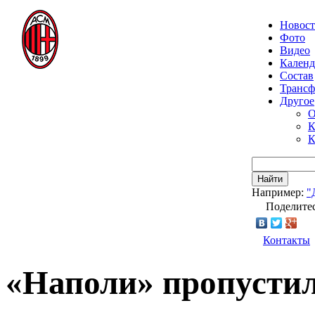
Новос
Фото
Видео
Календ
Состав
Транс
Другое
О
К
К
Найти
Например:
"
Поделитес
Контакты
«Наполи» пропустил