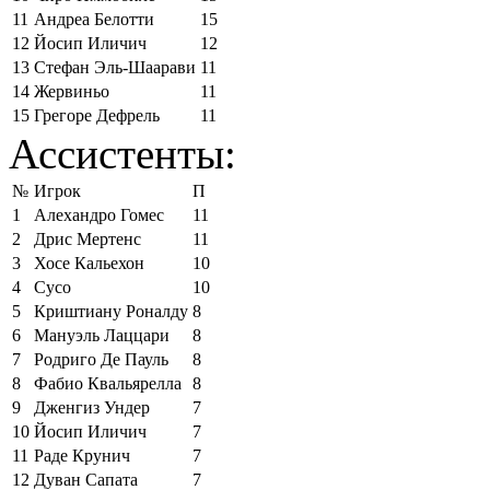
11
Андреа Белотти
15
12
Йосип Иличич
12
13
Стефан Эль-Шаарави
11
14
Жервиньо
11
15
Грегоре Дефрель
11
Ассистенты:
№
Игрок
П
1
Алехандро Гомес
11
2
Дрис Мертенс
11
3
Хосе Кальехон
10
4
Сусо
10
5
Криштиану Роналду
8
6
Мануэль Лаццари
8
7
Родриго Де Пауль
8
8
Фабио Квальярелла
8
9
Дженгиз Ундер
7
10
Йосип Иличич
7
11
Раде Крунич
7
12
Дуван Сапата
7