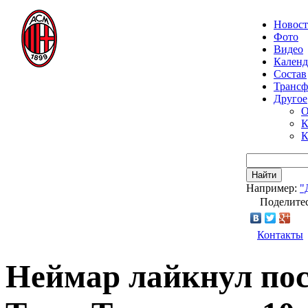
Новос
Фото
Видео
Календ
Состав
Транс
Другое
О
К
К
Найти
Например:
"
Поделитес
Контакты
Неймар лайкнул пос