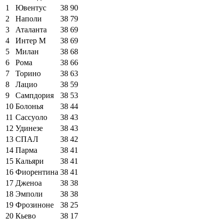
1
Ювентус
38
90
2
Наполи
38
79
3
Аталанта
38
69
4
Интер М
38
69
5
Милан
38
68
6
Рома
38
66
7
Торино
38
63
8
Лацио
38
59
9
Сампдория
38
53
10
Болонья
38
44
11
Сассуоло
38
43
12
Удинезе
38
43
13
СПАЛ
38
42
14
Парма
38
41
15
Кальяри
38
41
16
Фиорентина
38
41
17
Дженоа
38
38
18
Эмполи
38
38
19
Фрозиноне
38
25
20
Кьево
38
17