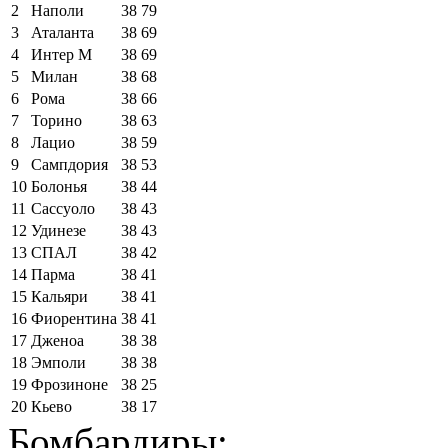
2
Наполи
38
79
3
Аталанта
38
69
4
Интер М
38
69
5
Милан
38
68
6
Рома
38
66
7
Торино
38
63
8
Лацио
38
59
9
Сампдория
38
53
10
Болонья
38
44
11
Сассуоло
38
43
12
Удинезе
38
43
13
СПАЛ
38
42
14
Парма
38
41
15
Кальяри
38
41
16
Фиорентина
38
41
17
Дженоа
38
38
18
Эмполи
38
38
19
Фрозиноне
38
25
20
Кьево
38
17
Бомбардиры: