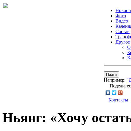
Новост
Фото
Видео
Календ
Состав
Трансф
Другое
О
К
К
Найти
Например:
"
Поделитес
Контакты
Ньянг: «Хочу остат