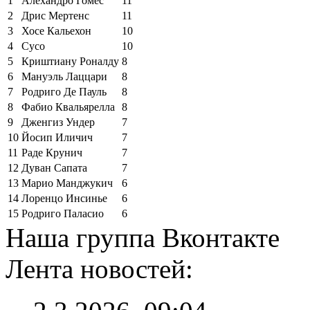
1
Алехандро Гомес
11
2
Дрис Мертенс
11
3
Хосе Кальехон
10
4
Сусо
10
5
Криштиану Роналду
8
6
Мануэль Лаццари
8
7
Родриго Де Пауль
8
8
Фабио Квальярелла
8
9
Дженгиз Ундер
7
10
Йосип Иличич
7
11
Раде Крунич
7
12
Дуван Сапата
7
13
Марио Манджукич
6
14
Лоренцо Инсинье
6
15
Родриго Паласио
6
Наша группа Вконтакте
Лента новостей: