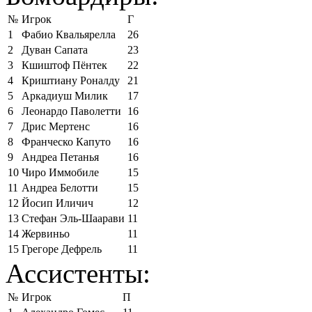
№
Игрок
Г
1
Фабио Квальярелла
26
2
Дуван Сапата
23
3
Кшиштоф Пёнтек
22
4
Криштиану Роналду
21
5
Аркадиуш Милик
17
6
Леонардо Паволетти
16
7
Дрис Мертенс
16
8
Франческо Капуто
16
9
Андреа Петанья
16
10
Чиро Иммобиле
15
11
Андреа Белотти
15
12
Йосип Иличич
12
13
Стефан Эль-Шаарави
11
14
Жервиньо
11
15
Грегоре Дефрель
11
Ассистенты:
№
Игрок
П