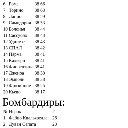
6
Рома
38
66
7
Торино
38
63
8
Лацио
38
59
9
Сампдория
38
53
10
Болонья
38
44
11
Сассуоло
38
43
12
Удинезе
38
43
13
СПАЛ
38
42
14
Парма
38
41
15
Кальяри
38
41
16
Фиорентина
38
41
17
Дженоа
38
38
18
Эмполи
38
38
19
Фрозиноне
38
25
20
Кьево
38
17
Бомбардиры:
№
Игрок
Г
1
Фабио Квальярелла
26
2
Дуван Сапата
23