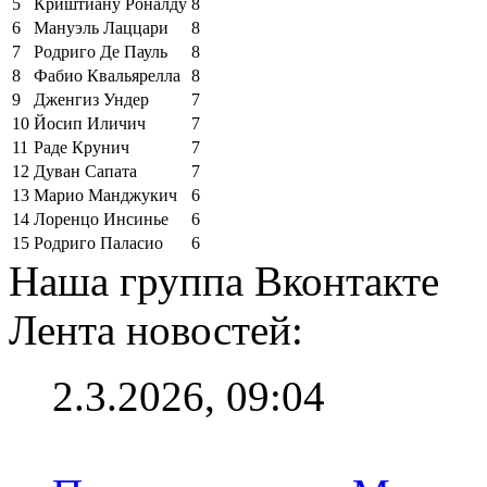
5
Криштиану Роналду
8
6
Мануэль Лаццари
8
7
Родриго Де Пауль
8
8
Фабио Квальярелла
8
9
Дженгиз Ундер
7
10
Йосип Иличич
7
11
Раде Крунич
7
12
Дуван Сапата
7
13
Марио Манджукич
6
14
Лоренцо Инсинье
6
15
Родриго Паласио
6
Наша группа Вконтакте
Лента новостей:
2.3.2026, 09:04