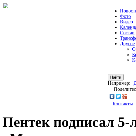
Новост
Фото
Видео
Календ
Состав
Трансф
Другое
О
К
К
Найти
Например:
"
Поделитес
Контакты
Пентек подписал 5-