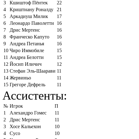
3
Кшиштоф Пёнтек
22
4
Криштиану Роналду
21
5
Аркадиуш Милик
17
6
Леонардо Паволетти
16
7
Дрис Мертенс
16
8
Франческо Капуто
16
9
Андреа Петанья
16
10
Чиро Иммобиле
15
11
Андреа Белотти
15
12
Йосип Иличич
12
13
Стефан Эль-Шаарави
11
14
Жервиньо
11
15
Грегоре Дефрель
11
Ассистенты:
№
Игрок
П
1
Алехандро Гомес
11
2
Дрис Мертенс
11
3
Хосе Кальехон
10
4
Сусо
10