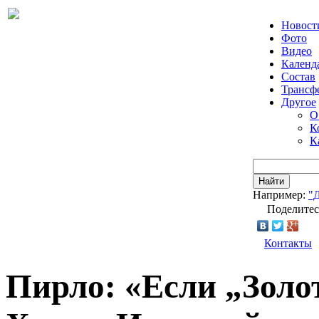
Новост
Фото
Видео
Календ
Состав
Трансф
Другое
О
К
К
Найти
Например:
"
Поделитес
Контакты
Пирло: «Если „Золо