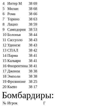
4
Интер М
38
69
5
Милан
38
68
6
Рома
38
66
7
Торино
38
63
8
Лацио
38
59
9
Сампдория
38
53
10
Болонья
38
44
11
Сассуоло
38
43
12
Удинезе
38
43
13
СПАЛ
38
42
14
Парма
38
41
15
Кальяри
38
41
16
Фиорентина
38
41
17
Дженоа
38
38
18
Эмполи
38
38
19
Фрозиноне
38
25
20
Кьево
38
17
Бомбардиры:
№
Игрок
Г