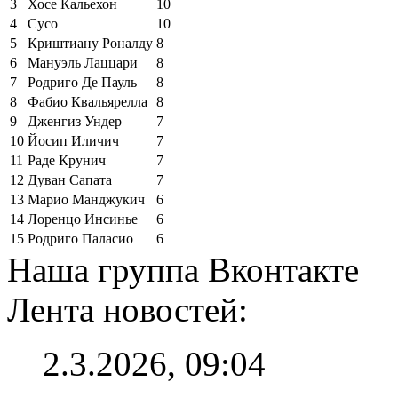
3
Хосе Кальехон
10
4
Сусо
10
5
Криштиану Роналду
8
6
Мануэль Лаццари
8
7
Родриго Де Пауль
8
8
Фабио Квальярелла
8
9
Дженгиз Ундер
7
10
Йосип Иличич
7
11
Раде Крунич
7
12
Дуван Сапата
7
13
Марио Манджукич
6
14
Лоренцо Инсинье
6
15
Родриго Паласио
6
Наша группа Вконтакте
Лента новостей:
2.3.2026, 09:04