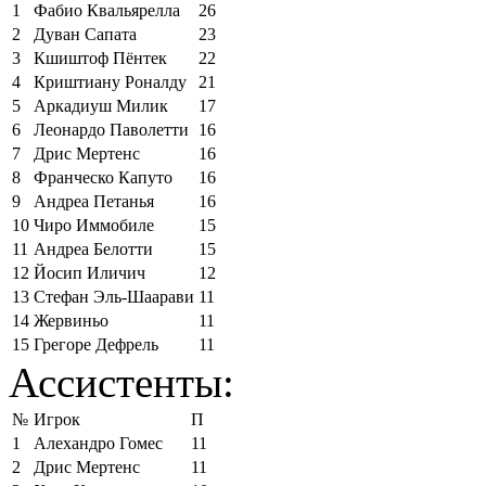
1
Фабио Квальярелла
26
2
Дуван Сапата
23
3
Кшиштоф Пёнтек
22
4
Криштиану Роналду
21
5
Аркадиуш Милик
17
6
Леонардо Паволетти
16
7
Дрис Мертенс
16
8
Франческо Капуто
16
9
Андреа Петанья
16
10
Чиро Иммобиле
15
11
Андреа Белотти
15
12
Йосип Иличич
12
13
Стефан Эль-Шаарави
11
14
Жервиньо
11
15
Грегоре Дефрель
11
Ассистенты:
№
Игрок
П
1
Алехандро Гомес
11
2
Дрис Мертенс
11