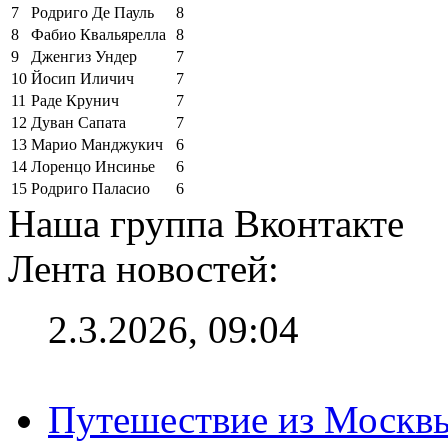
7
Родриго Де Пауль
8
8
Фабио Квальярелла
8
9
Дженгиз Ундер
7
10
Йосип Иличич
7
11
Раде Крунич
7
12
Дуван Сапата
7
13
Марио Манджукич
6
14
Лоренцо Инсинье
6
15
Родриго Паласио
6
Наша группа Вконтакте
Лента новостей:
2.3.2026, 09:04
Путешествие из Москвы