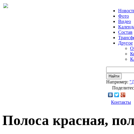
Новост
Фото
Видео
Календ
Состав
Трансф
Другое
О
К
К
Найти
Например:
"
Поделитес
Контакты
Полоса красная, пол