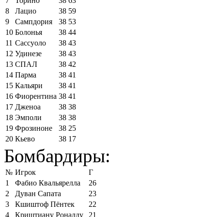
7
Торино
38
63
8
Лацио
38
59
9
Сампдория
38
53
10
Болонья
38
44
11
Сассуоло
38
43
12
Удинезе
38
43
13
СПАЛ
38
42
14
Парма
38
41
15
Кальяри
38
41
16
Фиорентина
38
41
17
Дженоа
38
38
18
Эмполи
38
38
19
Фрозиноне
38
25
20
Кьево
38
17
Бомбардиры:
№
Игрок
Г
1
Фабио Квальярелла
26
2
Дуван Сапата
23
3
Кшиштоф Пёнтек
22
4
Криштиану Роналду
21