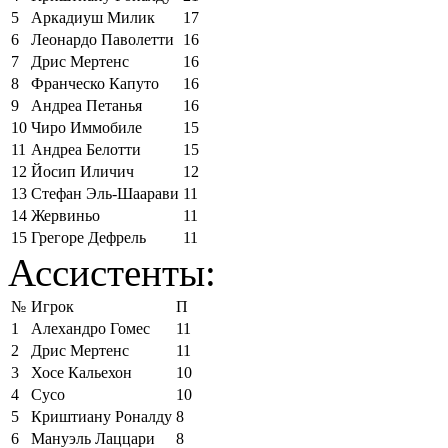
5
Аркадиуш Милик
17
6
Леонардо Паволетти
16
7
Дрис Мертенс
16
8
Франческо Капуто
16
9
Андреа Петанья
16
10
Чиро Иммобиле
15
11
Андреа Белотти
15
12
Йосип Иличич
12
13
Стефан Эль-Шаарави
11
14
Жервиньо
11
15
Грегоре Дефрель
11
Ассистенты:
№
Игрок
П
1
Алехандро Гомес
11
2
Дрис Мертенс
11
3
Хосе Кальехон
10
4
Сусо
10
5
Криштиану Роналду
8
6
Мануэль Лаццари
8