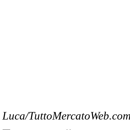
Luca/TuttoMercatoWeb.co