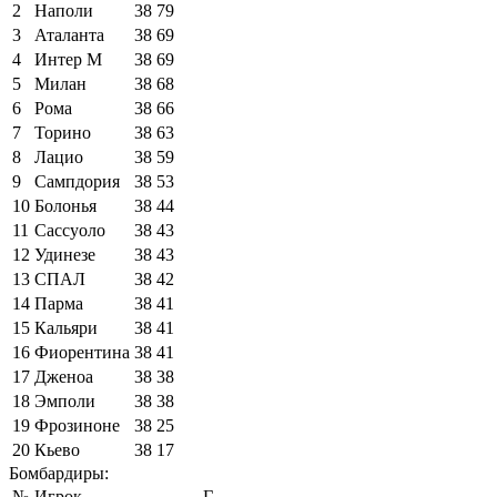
2
Наполи
38
79
3
Аталанта
38
69
4
Интер М
38
69
5
Милан
38
68
6
Рома
38
66
7
Торино
38
63
8
Лацио
38
59
9
Сампдория
38
53
10
Болонья
38
44
11
Сассуоло
38
43
12
Удинезе
38
43
13
СПАЛ
38
42
14
Парма
38
41
15
Кальяри
38
41
16
Фиорентина
38
41
17
Дженоа
38
38
18
Эмполи
38
38
19
Фрозиноне
38
25
20
Кьево
38
17
Бомбардиры:
№
Игрок
Г