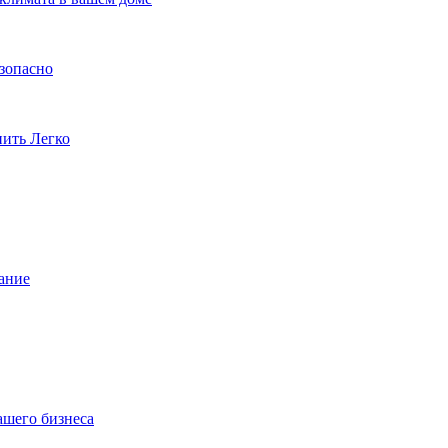
езопасно
пить Легко
ание
ашего бизнеса