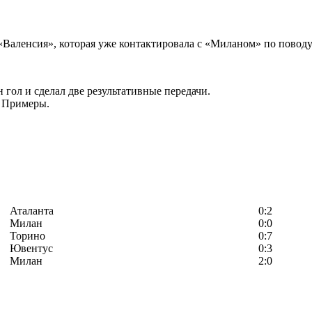
«Валенсия», которая уже контактировала с «Миланом» по повод
 гол и сделал две результативные передачи.
е Примеры.
Аталанта
0:2
Милан
0:0
Торино
0:7
Ювентус
0:3
Милан
2:0