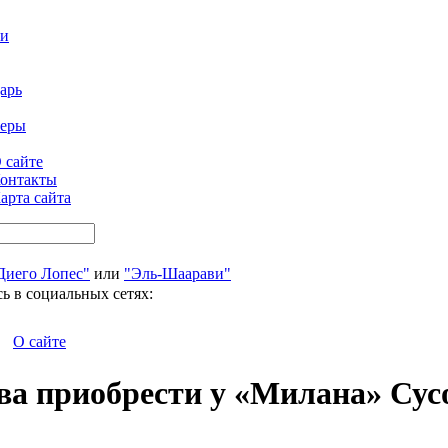
ти
арь
феры
 сайте
онтакты
арта сайта
Диего Лопес"
или
"Эль-Шаарави"
ь в социальных сетях:
О сайте
ова приобрести у «Милана» Сус