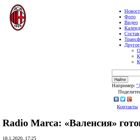
Новос
Фото
Видео
Календ
Состав
Транс
Другое
О
К
К
Найти
Например:
"
Поделитес
Контакты
Radio Marca: «Валенсия» гот
18.1.2020, 17:25