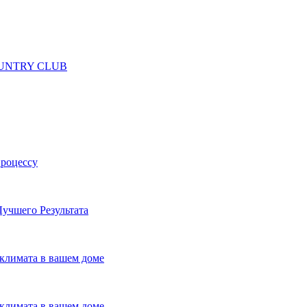
 COUNTRY CLUB
процессу
учшего Результата
климата в вашем доме
климата в вашем доме