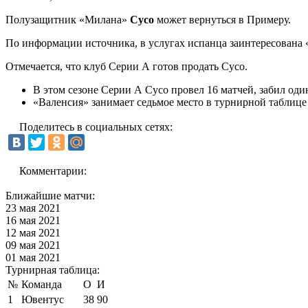
Полузащитник «Милана»
Сусо
может вернуться в Примеру.
По информации источника, в услугах испанца заинтересована 
Отмечается, что клуб Серии А готов продать Сусо.
В этом сезоне Серии А Сусо провел 16 матчей, забил один
«Валенсия» занимает седьмое место в турнирной таблиц
Поделитесь в социальных сетях:
Комментарии:
Ближайшие матчи:
23 мая 2021
16 мая 2021
12 мая 2021
09 мая 2021
01 мая 2021
Турнирная таблица:
№
Команда
О
И
1
Ювентус
38
90