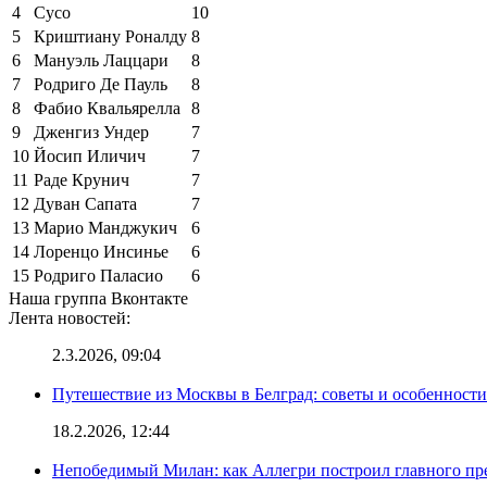
4
Сусо
10
5
Криштиану Роналду
8
6
Мануэль Лаццари
8
7
Родриго Де Пауль
8
8
Фабио Квальярелла
8
9
Дженгиз Ундер
7
10
Йосип Иличич
7
11
Раде Крунич
7
12
Дуван Сапата
7
13
Марио Манджукич
6
14
Лоренцо Инсинье
6
15
Родриго Паласио
6
Наша группа Вконтакте
Лента новостей:
2.3.2026, 09:04
Путешествие из Москвы в Белград: советы и особенност
18.2.2026, 12:44
Непобедимый Милан: как Аллегри построил главного пр