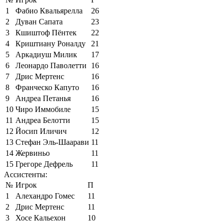
1
Фабио Квальярелла
26
2
Дуван Сапата
23
3
Кшиштоф Пёнтек
22
4
Криштиану Роналду
21
5
Аркадиуш Милик
17
6
Леонардо Паволетти
16
7
Дрис Мертенс
16
8
Франческо Капуто
16
9
Андреа Петанья
16
10
Чиро Иммобиле
15
11
Андреа Белотти
15
12
Йосип Иличич
12
13
Стефан Эль-Шаарави
11
14
Жервиньо
11
15
Грегоре Дефрель
11
Ассистенты:
№
Игрок
П
1
Алехандро Гомес
11
2
Дрис Мертенс
11
3
Хосе Кальехон
10