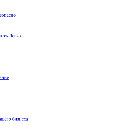
езопасно
пить Легко
ание
ашего бизнеса