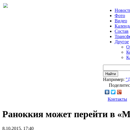
Новост
Фото
Видео
Календ
Состав
Трансф
Другое
О
К
К
Найти
Например:
"
Поделитес
Контакты
Раноккия может перейти в «
8.10.2015, 17:40