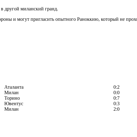
 в другой миланский гранд.
оны и могут пригласить опытного Раноккию, который не проход
Аталанта
0:2
Милан
0:0
Торино
0:7
Ювентус
0:3
Милан
2:0