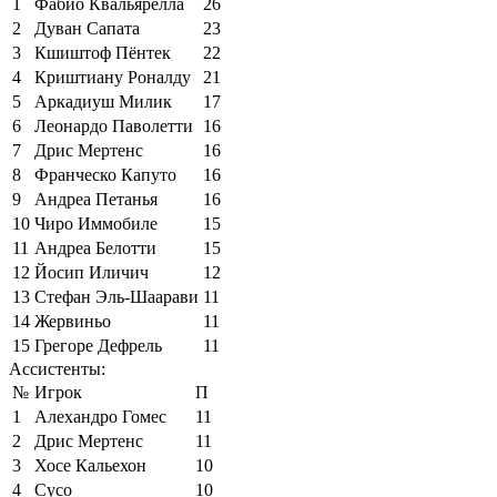
1
Фабио Квальярелла
26
2
Дуван Сапата
23
3
Кшиштоф Пёнтек
22
4
Криштиану Роналду
21
5
Аркадиуш Милик
17
6
Леонардо Паволетти
16
7
Дрис Мертенс
16
8
Франческо Капуто
16
9
Андреа Петанья
16
10
Чиро Иммобиле
15
11
Андреа Белотти
15
12
Йосип Иличич
12
13
Стефан Эль-Шаарави
11
14
Жервиньо
11
15
Грегоре Дефрель
11
Ассистенты:
№
Игрок
П
1
Алехандро Гомес
11
2
Дрис Мертенс
11
3
Хосе Кальехон
10
4
Сусо
10