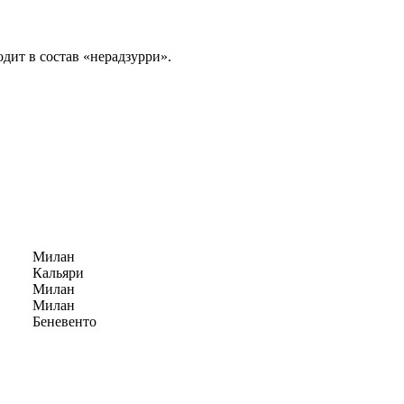
ит в состав «нерадзурри».
Милан
Кальяри
Милан
Милан
Беневенто