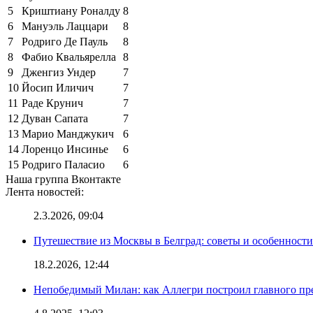
5
Криштиану Роналду
8
6
Мануэль Лаццари
8
7
Родриго Де Пауль
8
8
Фабио Квальярелла
8
9
Дженгиз Ундер
7
10
Йосип Иличич
7
11
Раде Крунич
7
12
Дуван Сапата
7
13
Марио Манджукич
6
14
Лоренцо Инсинье
6
15
Родриго Паласио
6
Наша группа Вконтакте
Лента новостей:
2.3.2026, 09:04
Путешествие из Москвы в Белград: советы и особенност
18.2.2026, 12:44
Непобедимый Милан: как Аллегри построил главного пр