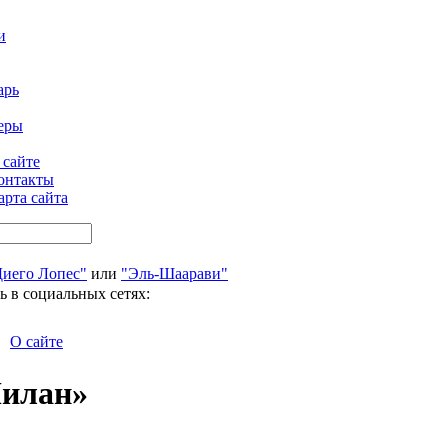
и
арь
еры
 сайте
онтакты
арта сайта
Диего Лопес"
или
"Эль-Шаарави"
ь в социальных сетях:
О сайте
Милан»