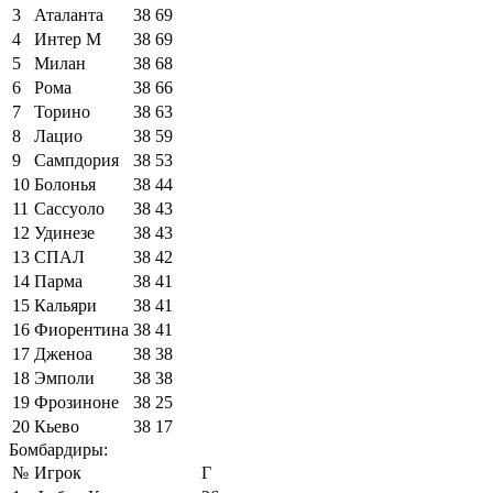
3
Аталанта
38
69
4
Интер М
38
69
5
Милан
38
68
6
Рома
38
66
7
Торино
38
63
8
Лацио
38
59
9
Сампдория
38
53
10
Болонья
38
44
11
Сассуоло
38
43
12
Удинезе
38
43
13
СПАЛ
38
42
14
Парма
38
41
15
Кальяри
38
41
16
Фиорентина
38
41
17
Дженоа
38
38
18
Эмполи
38
38
19
Фрозиноне
38
25
20
Кьево
38
17
Бомбардиры:
№
Игрок
Г