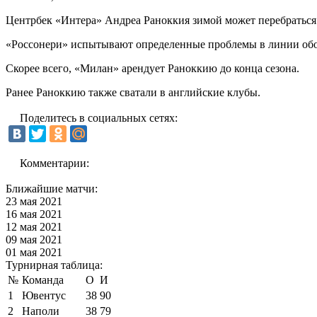
Центрбек «Интера» Андреа Раноккия зимой может перебраться
«Россонери» испытывают определенные проблемы в линии обор
Скорее всего, «Милан» арендует Раноккию до конца сезона.
Ранее Раноккию также сватали в английские клубы.
Поделитесь в социальных сетях:
Комментарии:
Ближайшие матчи:
23 мая 2021
16 мая 2021
12 мая 2021
09 мая 2021
01 мая 2021
Турнирная таблица:
№
Команда
О
И
1
Ювентус
38
90
2
Наполи
38
79