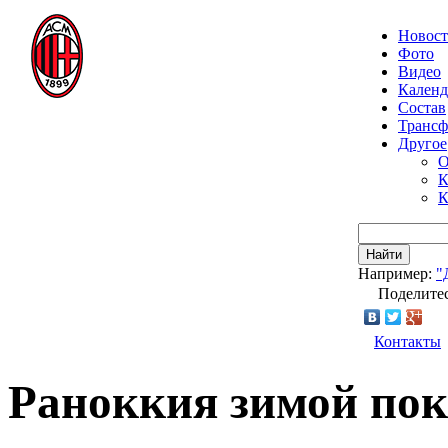
Новос
Фото
Видео
Календ
Состав
Транс
Другое
О
К
К
Найти
Например:
"
Поделитес
Контакты
Раноккия зимой пок