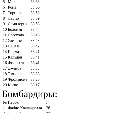
5
Милан
38
68
6
Рома
38
66
7
Торино
38
63
8
Лацио
38
59
9
Сампдория
38
53
10
Болонья
38
44
11
Сассуоло
38
43
12
Удинезе
38
43
13
СПАЛ
38
42
14
Парма
38
41
15
Кальяри
38
41
16
Фиорентина
38
41
17
Дженоа
38
38
18
Эмполи
38
38
19
Фрозиноне
38
25
20
Кьево
38
17
Бомбардиры:
№
Игрок
Г
1
Фабио Квальярелла
26