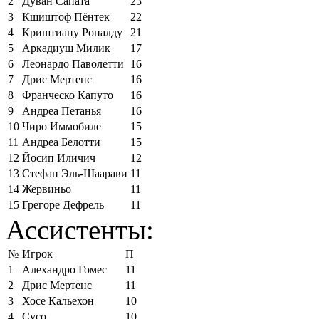
2
Дуван Сапата
23
3
Кшиштоф Пёнтек
22
4
Криштиану Роналду
21
5
Аркадиуш Милик
17
6
Леонардо Паволетти
16
7
Дрис Мертенс
16
8
Франческо Капуто
16
9
Андреа Петанья
16
10
Чиро Иммобиле
15
11
Андреа Белотти
15
12
Йосип Иличич
12
13
Стефан Эль-Шаарави
11
14
Жервиньо
11
15
Грегоре Дефрель
11
Ассистенты:
№
Игрок
П
1
Алехандро Гомес
11
2
Дрис Мертенс
11
3
Хосе Кальехон
10
4
Сусо
10