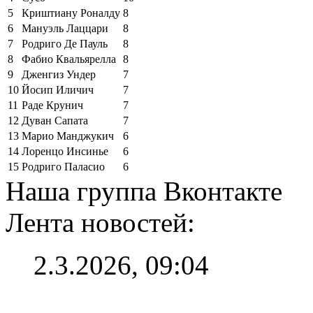
5
Криштиану Роналду
8
6
Мануэль Лаццари
8
7
Родриго Де Пауль
8
8
Фабио Квальярелла
8
9
Дженгиз Ундер
7
10
Йосип Иличич
7
11
Раде Крунич
7
12
Дуван Сапата
7
13
Марио Манджукич
6
14
Лоренцо Инсинье
6
15
Родриго Паласио
6
Наша группа Вконтакте
Лента новостей:
2.3.2026, 09:04