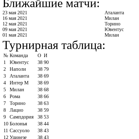
Ближайшие матчи:
23 мая 2021
Аталанта
16 мая 2021
Милан
12 мая 2021
Торино
09 мая 2021
Ювентус
01 мая 2021
Милан
Турнирная таблица:
№
Команда
О
И
1
Ювентус
38
90
2
Наполи
38
79
3
Аталанта
38
69
4
Интер М
38
69
5
Милан
38
68
6
Рома
38
66
7
Торино
38
63
8
Лацио
38
59
9
Сампдория
38
53
10
Болонья
38
44
11
Сассуоло
38
43
12
Удинезе
38
43