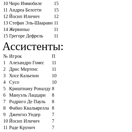
10
Чиро Иммобиле
15
11
Андреа Белотти
15
12
Йосип Иличич
12
13
Стефан Эль-Шаарави
11
14
Жервиньо
11
15
Грегоре Дефрель
11
Ассистенты:
№
Игрок
П
1
Алехандро Гомес
11
2
Дрис Мертенс
11
3
Хосе Кальехон
10
4
Сусо
10
5
Криштиану Роналду
8
6
Мануэль Лаццари
8
7
Родриго Де Пауль
8
8
Фабио Квальярелла
8
9
Дженгиз Ундер
7
10
Йосип Иличич
7
11
Раде Крунич
7