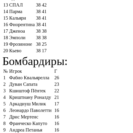
13
СПАЛ
38
42
14
Парма
38
41
15
Кальяри
38
41
16
Фиорентина
38
41
17
Дженоа
38
38
18
Эмполи
38
38
19
Фрозиноне
38
25
20
Кьево
38
17
Бомбардиры:
№
Игрок
Г
1
Фабио Квальярелла
26
2
Дуван Сапата
23
3
Кшиштоф Пёнтек
22
4
Криштиану Роналду
21
5
Аркадиуш Милик
17
6
Леонардо Паволетти
16
7
Дрис Мертенс
16
8
Франческо Капуто
16
9
Андреа Петанья
16