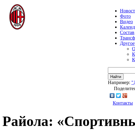
Новос
Фото
Видео
Календ
Состав
Транс
Другое
О
К
К
Найти
Например:
"
Поделитес
Контакты
Райола: «Спортивн