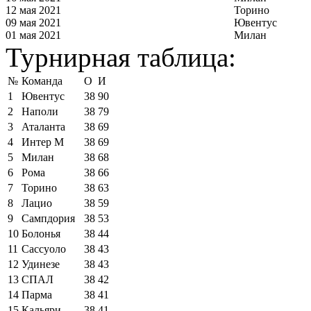
12 мая 2021
Торино
09 мая 2021
Ювентус
01 мая 2021
Милан
Турнирная таблица:
№
Команда
О
И
1
Ювентус
38
90
2
Наполи
38
79
3
Аталанта
38
69
4
Интер М
38
69
5
Милан
38
68
6
Рома
38
66
7
Торино
38
63
8
Лацио
38
59
9
Сампдория
38
53
10
Болонья
38
44
11
Сассуоло
38
43
12
Удинезе
38
43
13
СПАЛ
38
42
14
Парма
38
41
15
Кальяри
38
41