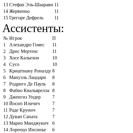
13
Стефан Эль-Шаарави
11
14
Жервиньо
11
15
Грегоре Дефрель
11
Ассистенты:
№
Игрок
П
1
Алехандро Гомес
11
2
Дрис Мертенс
11
3
Хосе Кальехон
10
4
Сусо
10
5
Криштиану Роналду
8
6
Мануэль Лаццари
8
7
Родриго Де Пауль
8
8
Фабио Квальярелла
8
9
Дженгиз Ундер
7
10
Йосип Иличич
7
11
Раде Крунич
7
12
Дуван Сапата
7
13
Марио Манджукич
6
14
Лоренцо Инсинье
6