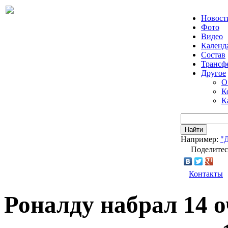
Новост
Фото
Видео
Календ
Состав
Трансф
Другое
О
К
К
Найти
Например:
"
Поделитес
Контакты
Роналду набрал 14 о