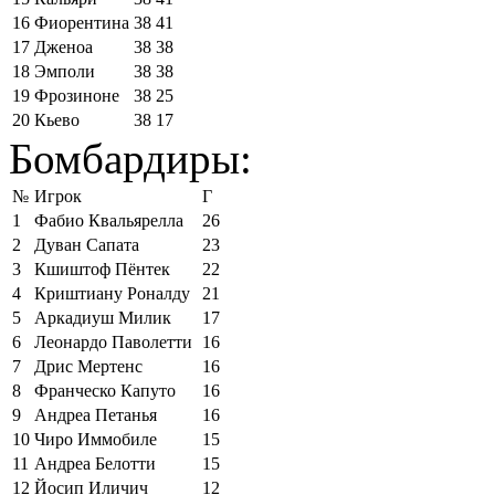
16
Фиорентина
38
41
17
Дженоа
38
38
18
Эмполи
38
38
19
Фрозиноне
38
25
20
Кьево
38
17
Бомбардиры:
№
Игрок
Г
1
Фабио Квальярелла
26
2
Дуван Сапата
23
3
Кшиштоф Пёнтек
22
4
Криштиану Роналду
21
5
Аркадиуш Милик
17
6
Леонардо Паволетти
16
7
Дрис Мертенс
16
8
Франческо Капуто
16
9
Андреа Петанья
16
10
Чиро Иммобиле
15
11
Андреа Белотти
15
12
Йосип Иличич
12