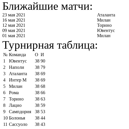
Ближайшие матчи:
23 мая 2021
Аталанта
16 мая 2021
Милан
12 мая 2021
Торино
09 мая 2021
Ювентус
01 мая 2021
Милан
Турнирная таблица:
№
Команда
О
И
1
Ювентус
38
90
2
Наполи
38
79
3
Аталанта
38
69
4
Интер М
38
69
5
Милан
38
68
6
Рома
38
66
7
Торино
38
63
8
Лацио
38
59
9
Сампдория
38
53
10
Болонья
38
44
11
Сассуоло
38
43