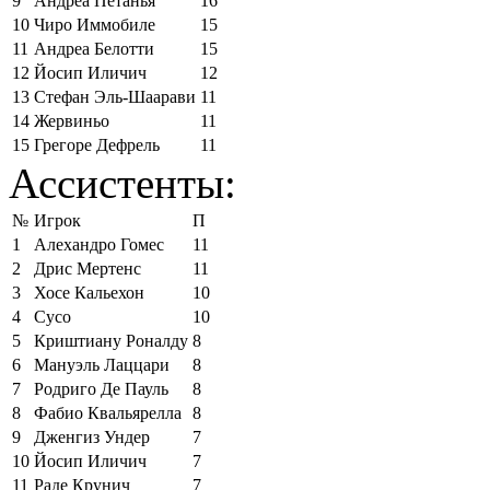
9
Андреа Петанья
16
10
Чиро Иммобиле
15
11
Андреа Белотти
15
12
Йосип Иличич
12
13
Стефан Эль-Шаарави
11
14
Жервиньо
11
15
Грегоре Дефрель
11
Ассистенты:
№
Игрок
П
1
Алехандро Гомес
11
2
Дрис Мертенс
11
3
Хосе Кальехон
10
4
Сусо
10
5
Криштиану Роналду
8
6
Мануэль Лаццари
8
7
Родриго Де Пауль
8
8
Фабио Квальярелла
8
9
Дженгиз Ундер
7
10
Йосип Иличич
7
11
Раде Крунич
7