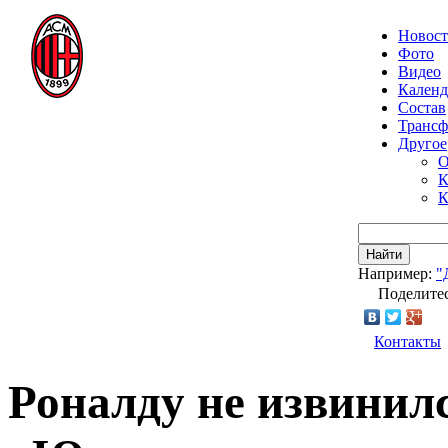
Новос
Фото
Видео
Календ
Состав
Транс
Другое
О
К
К
Найти
Например:
"
Поделитес
Контакты
Роналду не извинил