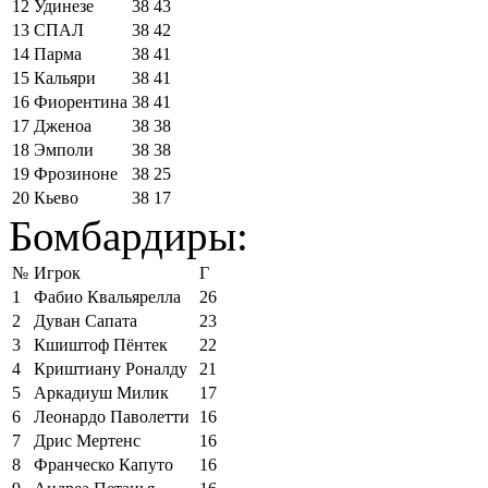
12
Удинезе
38
43
13
СПАЛ
38
42
14
Парма
38
41
15
Кальяри
38
41
16
Фиорентина
38
41
17
Дженоа
38
38
18
Эмполи
38
38
19
Фрозиноне
38
25
20
Кьево
38
17
Бомбардиры:
№
Игрок
Г
1
Фабио Квальярелла
26
2
Дуван Сапата
23
3
Кшиштоф Пёнтек
22
4
Криштиану Роналду
21
5
Аркадиуш Милик
17
6
Леонардо Паволетти
16
7
Дрис Мертенс
16
8
Франческо Капуто
16