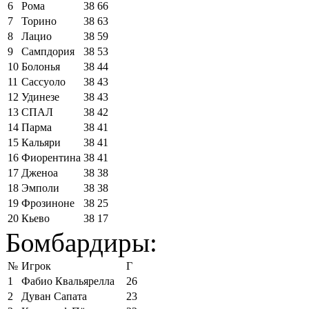
6
Рома
38
66
7
Торино
38
63
8
Лацио
38
59
9
Сампдория
38
53
10
Болонья
38
44
11
Сассуоло
38
43
12
Удинезе
38
43
13
СПАЛ
38
42
14
Парма
38
41
15
Кальяри
38
41
16
Фиорентина
38
41
17
Дженоа
38
38
18
Эмполи
38
38
19
Фрозиноне
38
25
20
Кьево
38
17
Бомбардиры:
№
Игрок
Г
1
Фабио Квальярелла
26
2
Дуван Сапата
23