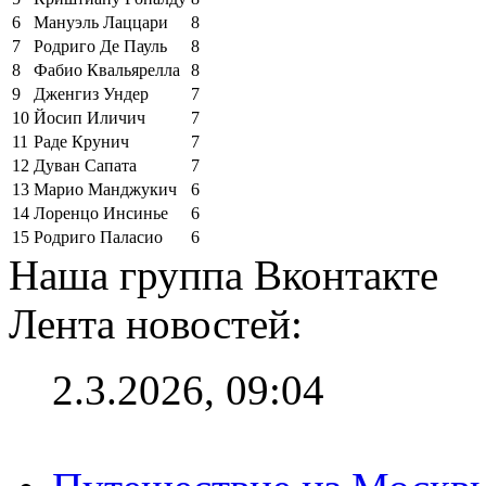
6
Мануэль Лаццари
8
7
Родриго Де Пауль
8
8
Фабио Квальярелла
8
9
Дженгиз Ундер
7
10
Йосип Иличич
7
11
Раде Крунич
7
12
Дуван Сапата
7
13
Марио Манджукич
6
14
Лоренцо Инсинье
6
15
Родриго Паласио
6
Наша группа Вконтакте
Лента новостей:
2.3.2026, 09:04