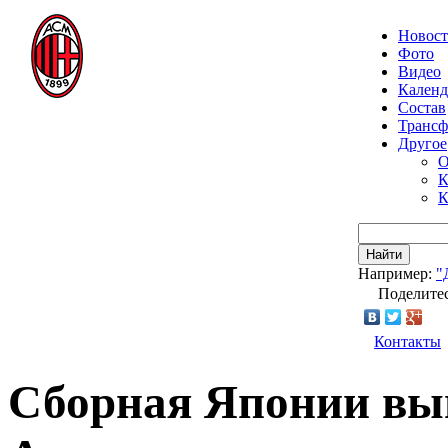
Новос
Фото
Видео
Календ
Состав
Транс
Другое
О
К
К
Найти
Например:
"
Поделитес
Контакты
Сборная Японии вы