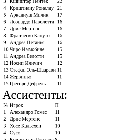
3
Кшиштоф Пёнтек
22
4
Криштиану Роналду
21
5
Аркадиуш Милик
17
6
Леонардо Паволетти
16
7
Дрис Мертенс
16
8
Франческо Капуто
16
9
Андреа Петанья
16
10
Чиро Иммобиле
15
11
Андреа Белотти
15
12
Йосип Иличич
12
13
Стефан Эль-Шаарави
11
14
Жервиньо
11
15
Грегоре Дефрель
11
Ассистенты:
№
Игрок
П
1
Алехандро Гомес
11
2
Дрис Мертенс
11
3
Хосе Кальехон
10
4
Сусо
10
5
Криштиану Роналду
8