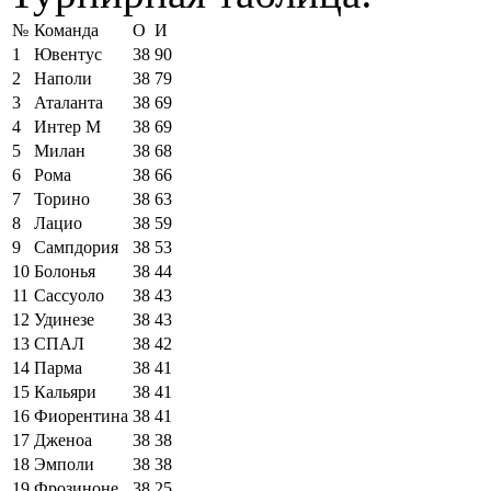
№
Команда
О
И
1
Ювентус
38
90
2
Наполи
38
79
3
Аталанта
38
69
4
Интер М
38
69
5
Милан
38
68
6
Рома
38
66
7
Торино
38
63
8
Лацио
38
59
9
Сампдория
38
53
10
Болонья
38
44
11
Сассуоло
38
43
12
Удинезе
38
43
13
СПАЛ
38
42
14
Парма
38
41
15
Кальяри
38
41
16
Фиорентина
38
41
17
Дженоа
38
38
18
Эмполи
38
38
19
Фрозиноне
38
25