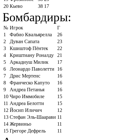
20
Кьево
38
17
Бомбардиры:
№
Игрок
Г
1
Фабио Квальярелла
26
2
Дуван Сапата
23
3
Кшиштоф Пёнтек
22
4
Криштиану Роналду
21
5
Аркадиуш Милик
17
6
Леонардо Паволетти
16
7
Дрис Мертенс
16
8
Франческо Капуто
16
9
Андреа Петанья
16
10
Чиро Иммобиле
15
11
Андреа Белотти
15
12
Йосип Иличич
12
13
Стефан Эль-Шаарави
11
14
Жервиньо
11
15
Грегоре Дефрель
11