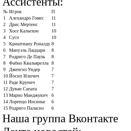
Ассистенты:
№
Игрок
П
1
Алехандро Гомес
11
2
Дрис Мертенс
11
3
Хосе Кальехон
10
4
Сусо
10
5
Криштиану Роналду
8
6
Мануэль Лаццари
8
7
Родриго Де Пауль
8
8
Фабио Квальярелла
8
9
Дженгиз Ундер
7
10
Йосип Иличич
7
11
Раде Крунич
7
12
Дуван Сапата
7
13
Марио Манджукич
6
14
Лоренцо Инсинье
6
15
Родриго Паласио
6
Наша группа Вконтакте