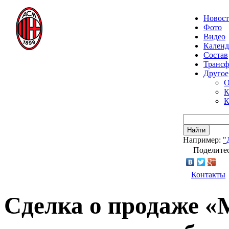
Новос
Фото
Видео
Календ
Состав
Транс
Другое
О
К
К
Найти
Например:
"
Поделитес
Контакты
Сделка о продаже «