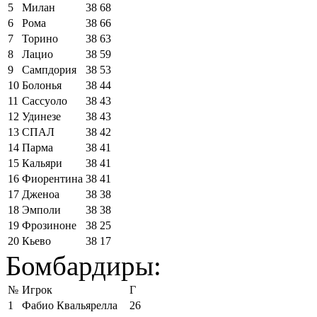
5
Милан
38
68
6
Рома
38
66
7
Торино
38
63
8
Лацио
38
59
9
Сампдория
38
53
10
Болонья
38
44
11
Сассуоло
38
43
12
Удинезе
38
43
13
СПАЛ
38
42
14
Парма
38
41
15
Кальяри
38
41
16
Фиорентина
38
41
17
Дженоа
38
38
18
Эмполи
38
38
19
Фрозиноне
38
25
20
Кьево
38
17
Бомбардиры:
№
Игрок
Г
1
Фабио Квальярелла
26