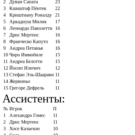
2
Дуван Сапата
23
3
Кшиштоф Пёнтек
22
4
Криштиану Роналду
21
5
Аркадиуш Милик
17
6
Леонардо Паволетти
16
7
Дрис Мертенс
16
8
Франческо Капуто
16
9
Андреа Петанья
16
10
Чиро Иммобиле
15
11
Андреа Белотти
15
12
Йосип Иличич
12
13
Стефан Эль-Шаарави
11
14
Жервиньо
11
15
Грегоре Дефрель
11
Ассистенты:
№
Игрок
П
1
Алехандро Гомес
11
2
Дрис Мертенс
11
3
Хосе Кальехон
10