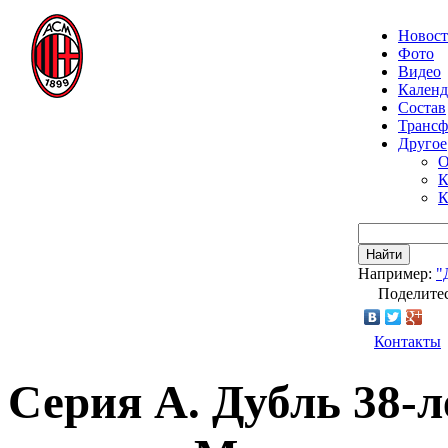
Новос
Фото
Видео
Календ
Состав
Транс
Другое
О
К
К
Найти
Например:
"
Поделитес
Контакты
Серия А. Дубль 38-