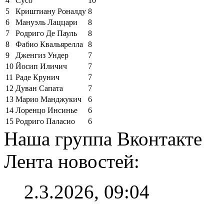
4
Сусо
10
5
Криштиану Роналду
8
6
Мануэль Лаццари
8
7
Родриго Де Пауль
8
8
Фабио Квальярелла
8
9
Дженгиз Ундер
7
10
Йосип Иличич
7
11
Раде Крунич
7
12
Дуван Сапата
7
13
Марио Манджукич
6
14
Лоренцо Инсинье
6
15
Родриго Паласио
6
Наша группа Вконтакте
Лента новостей:
2.3.2026, 09:04