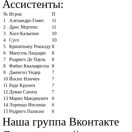
Ассистенты:
№
Игрок
П
1
Алехандро Гомес
11
2
Дрис Мертенс
11
3
Хосе Кальехон
10
4
Сусо
10
5
Криштиану Роналду
8
6
Мануэль Лаццари
8
7
Родриго Де Пауль
8
8
Фабио Квальярелла
8
9
Дженгиз Ундер
7
10
Йосип Иличич
7
11
Раде Крунич
7
12
Дуван Сапата
7
13
Марио Манджукич
6
14
Лоренцо Инсинье
6
15
Родриго Паласио
6
Наша группа Вконтакте