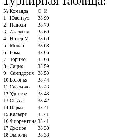
Турнирная таблица:
№
Команда
О
И
1
Ювентус
38
90
2
Наполи
38
79
3
Аталанта
38
69
4
Интер М
38
69
5
Милан
38
68
6
Рома
38
66
7
Торино
38
63
8
Лацио
38
59
9
Сампдория
38
53
10
Болонья
38
44
11
Сассуоло
38
43
12
Удинезе
38
43
13
СПАЛ
38
42
14
Парма
38
41
15
Кальяри
38
41
16
Фиорентина
38
41
17
Дженоа
38
38
18
Эмполи
38
38