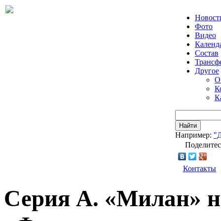
Новост
Фото
Видео
Календ
Состав
Трансф
Другое
О
К
К
Найти
Например:
"
Поделитес
Контакты
Серия А. «Милан» н