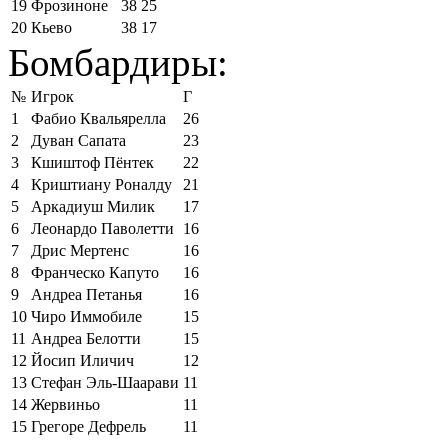
19
Фрозиноне
38
25
20
Кьево
38
17
Бомбардиры:
№
Игрок
Г
1
Фабио Квальярелла
26
2
Дуван Сапата
23
3
Кшиштоф Пёнтек
22
4
Криштиану Роналду
21
5
Аркадиуш Милик
17
6
Леонардо Паволетти
16
7
Дрис Мертенс
16
8
Франческо Капуто
16
9
Андреа Петанья
16
10
Чиро Иммобиле
15
11
Андреа Белотти
15
12
Йосип Иличич
12
13
Стефан Эль-Шаарави
11
14
Жервиньо
11
15
Грегоре Дефрель
11