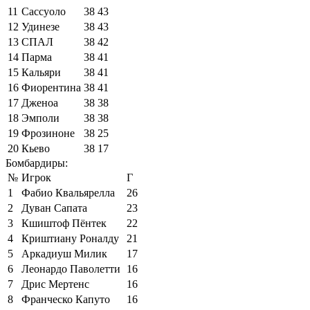
11
Сассуоло
38
43
12
Удинезе
38
43
13
СПАЛ
38
42
14
Парма
38
41
15
Кальяри
38
41
16
Фиорентина
38
41
17
Дженоа
38
38
18
Эмполи
38
38
19
Фрозиноне
38
25
20
Кьево
38
17
Бомбардиры:
№
Игрок
Г
1
Фабио Квальярелла
26
2
Дуван Сапата
23
3
Кшиштоф Пёнтек
22
4
Криштиану Роналду
21
5
Аркадиуш Милик
17
6
Леонардо Паволетти
16
7
Дрис Мертенс
16
8
Франческо Капуто
16