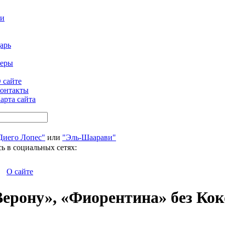
ти
арь
феры
 сайте
онтакты
арта сайта
Диего Лопес"
или
"Эль-Шаарави"
ь в социальных сетях:
О сайте
ерону», «Фиорентина» без Ко