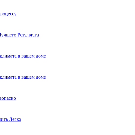
процессу
учшего Результата
климата в вашем доме
климата в вашем доме
езопасно
пить Легко