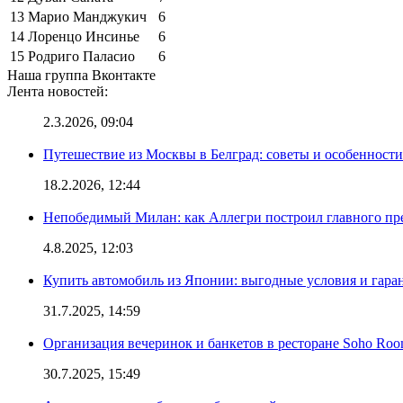
13
Марио Манджукич
6
14
Лоренцо Инсинье
6
15
Родриго Паласио
6
Наша группа Вконтакте
Лента новостей:
2.3.2026, 09:04
Путешествие из Москвы в Белград: советы и особенност
18.2.2026, 12:44
Непобедимый Милан: как Аллегри построил главного пр
4.8.2025, 12:03
Купить автомобиль из Японии: выгодные условия и гаран
31.7.2025, 14:59
Организация вечеринок и банкетов в ресторане Soho Roo
30.7.2025, 15:49