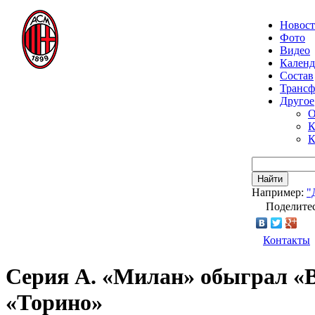
Новос
Фото
Видео
Календ
Состав
Транс
Другое
О
К
К
Найти
Например:
"
Поделитес
Контакты
Серия А. «Милан» обыграл «В
«Торино»