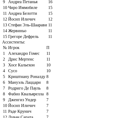
9
Андреа Петанья
16
10
Чиро Иммобиле
15
11
Андреа Белотти
15
12
Йосип Иличич
12
13
Стефан Эль-Шаарави
11
14
Жервиньо
11
15
Грегоре Дефрель
11
Ассистенты:
№
Игрок
П
1
Алехандро Гомес
11
2
Дрис Мертенс
11
3
Хосе Кальехон
10
4
Сусо
10
5
Криштиану Роналду
8
6
Мануэль Лаццари
8
7
Родриго Де Пауль
8
8
Фабио Квальярелла
8
9
Дженгиз Ундер
7
10
Йосип Иличич
7
11
Раде Крунич
7
12
Дуван Сапата
7