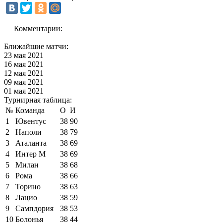
Комментарии:
Ближайшие матчи:
23 мая 2021
16 мая 2021
12 мая 2021
09 мая 2021
01 мая 2021
Турнирная таблица:
№
Команда
О
И
1
Ювентус
38
90
2
Наполи
38
79
3
Аталанта
38
69
4
Интер М
38
69
5
Милан
38
68
6
Рома
38
66
7
Торино
38
63
8
Лацио
38
59
9
Сампдория
38
53
10
Болонья
38
44