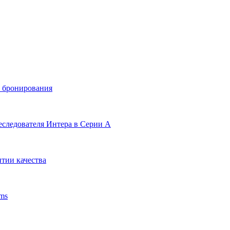
и бронирования
еследователя Интера в Серии А
тии качества
ms