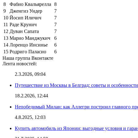
8
Фабио Квальярелла
8
9
Дженгиз Ундер
7
10
Йосип Иличич
7
11
Раде Крунич
7
12
Дуван Сапата
7
13
Марио Манджукич
6
14
Лоренцо Инсинье
6
15
Родриго Паласио
6
Наша группа Вконтакте
Лента новостей:
2.3.2026, 09:04
Путешествие из Москвы в Белград: советы и особенност
18.2.2026, 12:44
Непобедимый Милан: как Аллегри построил главного пр
4.8.2025, 12:03
Купить автомобиль из Японии: выгодные условия и гаран