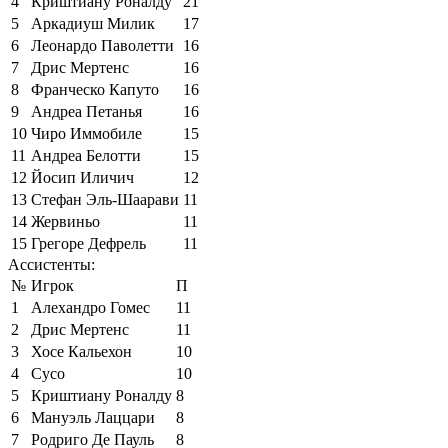
4
Криштиану Роналду
21
5
Аркадиуш Милик
17
6
Леонардо Паволетти
16
7
Дрис Мертенс
16
8
Франческо Капуто
16
9
Андреа Петанья
16
10
Чиро Иммобиле
15
11
Андреа Белотти
15
12
Йосип Иличич
12
13
Стефан Эль-Шаарави
11
14
Жервиньо
11
15
Грегоре Дефрель
11
Ассистенты:
№
Игрок
П
1
Алехандро Гомес
11
2
Дрис Мертенс
11
3
Хосе Кальехон
10
4
Сусо
10
5
Криштиану Роналду
8
6
Мануэль Лаццари
8
7
Родриго Де Пауль
8