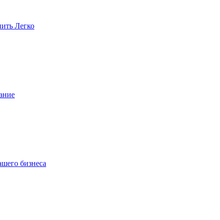
пить Легко
ание
ашего бизнеса