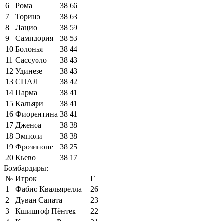
6
Рома
38
66
7
Торино
38
63
8
Лацио
38
59
9
Сампдория
38
53
10
Болонья
38
44
11
Сассуоло
38
43
12
Удинезе
38
43
13
СПАЛ
38
42
14
Парма
38
41
15
Кальяри
38
41
16
Фиорентина
38
41
17
Дженоа
38
38
18
Эмполи
38
38
19
Фрозиноне
38
25
20
Кьево
38
17
Бомбардиры:
№
Игрок
Г
1
Фабио Квальярелла
26
2
Дуван Сапата
23
3
Кшиштоф Пёнтек
22