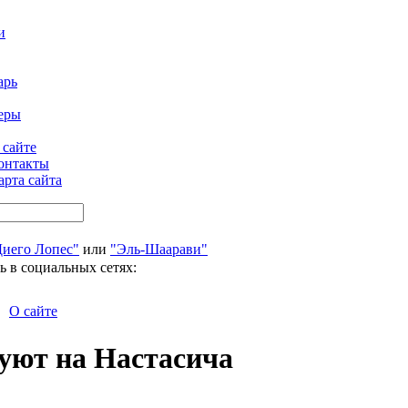
и
арь
еры
 сайте
онтакты
арта сайта
Диего Лопес"
или
"Эль-Шаарави"
ь в социальных сетях:
О сайте
уют на Настасича