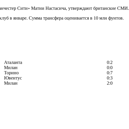
анчестер Сити» Матии Настасича, утверждают британские СМИ.
 клуб в январе. Сумма трансфера оценивается в 10 млн фунтов.
Аталанта
0:2
Милан
0:0
Торино
0:7
Ювентус
0:3
Милан
2:0