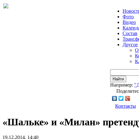
Новост
Фото
Видео
Календ
Состав
Трансф
Другое
О
К
К
Найти
Например:
"
Поделитес
Контакты
«Шальке» и «Милан» претенд
19.12.2014, 14:40