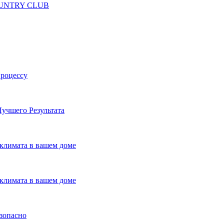
 COUNTRY CLUB
процессу
учшего Результата
климата в вашем доме
климата в вашем доме
езопасно