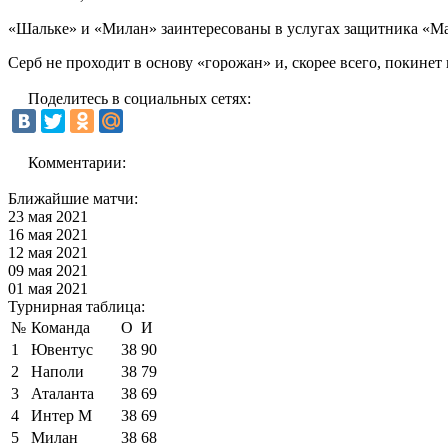
«Шальке» и «Милан» заинтересованы в услугах защитника «М
Серб не проходит в основу «горожан» и, скорее всего, покинет
Поделитесь в социальных сетях:
Комментарии:
Ближайшие матчи:
23 мая 2021
16 мая 2021
12 мая 2021
09 мая 2021
01 мая 2021
Турнирная таблица:
№
Команда
О
И
1
Ювентус
38
90
2
Наполи
38
79
3
Аталанта
38
69
4
Интер М
38
69
5
Милан
38
68